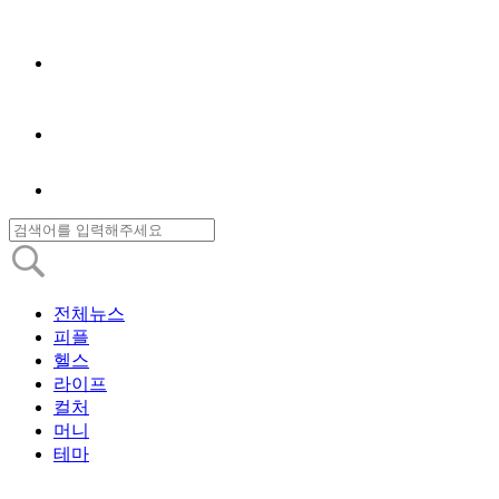
전체뉴스
피플
헬스
라이프
컬처
머니
테마