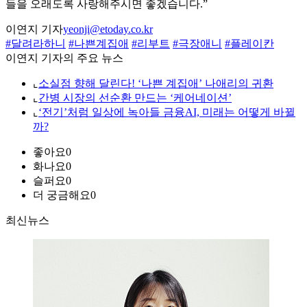
들을 오래도록 사랑해주시면 좋겠습니다.”
이연지 기자
yeonji@etoday.co.kr
#달려라하니
#나쁜계집애
#리부트
#극장애니
#플레이칸
이연지 기자의 주요 뉴스
⌞
소실점 향해 달린다! ‘나쁜 계집애’ 나애리의 귀환
⌞
간병 시장의 선순환 만드는 ‘케어네이션’
⌞
‘전기’처럼 일상에 녹아들 금융AI, 미래는 어떻게 바뀔
까?
좋아요
0
화나요
0
슬퍼요
0
더 궁금해요
0
최신뉴스