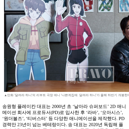
▲만화 '달려라 하니'의 리부트 극장 애니 '나쁜계집애: 달려라 하니'가 올해 하반기 개봉한
송원형 플레이칸 대표는 2000년 초 ‘날아라 슈퍼보드’ 2D 애니
메이션 회사에 프로듀서(PD)로 입사한 후 ‘라바’, ‘오아시스’,
‘원더볼즈’, ‘티버스터’ 등 다양한 애니메이션을 제작했다. PD
경력만 23년이 넘는 베테랑이다. 송 대표는 2020년 독립해 플