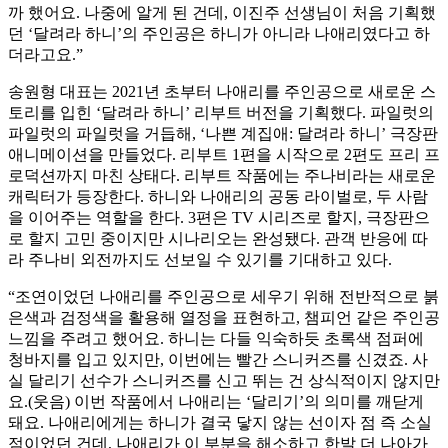
까 했어요. 나중에 알게 된 건데, 이진주 선생님이 처음 기획했
던 ‘달려라 하니’의 주인공은 하니가 아니라 나애리였다고 하
더라고요.”
송원형 대표는 2021년 초부터 나애리를 주인공으로 새로운 스
토리를 입힌 ‘달려라 하니’ 리부트 버전을 기획했다. 파일럿의
파일럿의 파일럿을 거듭해, ‘나쁜 계집애: 달려라 하니’ 극장판
애니메이션을 만들었다. 리부트 1편을 시작으로 2편도 프리 프
로덕션까지 마친 상태다. 리부트 작품에는 주나비라는 새로운
캐릭터가 등장한다. 하니와 나애리의 공동 라이벌로, 두 사람
을 이어주는 역할을 한다. 3편은 TV 시리즈로 할지, 극장판으
로 할지 고민 중이지만 시나리오는 완성됐다. 관객 반응에 따
라 주나비 외전까지도 선보일 수 있기를 기대하고 있다.
“조연이었던 나애리를 주인공으로 세우기 위해 전반적으로 붉
은색과 검정색을 활용해 열정을 표현하고, 챔피언 같은 주인공
느낌을 주려고 했어요. 하니는 다들 익숙하듯 초록색 점퍼에
청바지를 입고 있지만, 이번에는 빨간 스니커즈를 신겼죠. 사
실 달리기 선수가 스니커즈를 신고 뛰는 건 상식적이지 않지만
요.(웃음) 이번 작품에서 나애리는 ‘달리기’의 의미를 깨닫게
돼요. 나애리에게는 하니가 결국 닿지 않는 선이자 점 즉 소실
점이었던 건데, 나애리가 이 부분을 해소하고 한발 더 나아가