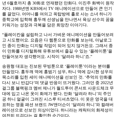
년 6월호까지 총 30화로 연재됐던 만화다. 이진주 화백이 원작
자다. 1988년엔 KBS에서 TV 애니메이션으로 만들어 큰 인기
를 끌었다. 어머니를 여의고 옥탑방에 홀로 사는 소녀 하니가
중학교에 입학해 홍두깨 선생님을 만나면서 육상 선수의 꿈을
키워가는 성장과 극복을 담은 희망찬 이야기다.
“플레이칸을 설립하고 나서 가벼운 애니메이션을 만들어보려
고 시도했어요. 요즘은 다 웹툰으로 만화를 보는데, 아날로그
인 종이 만화는 디지털 작업이 되어 있지 않거든요. 그래서 종
이 만화를 디지털화해 유튜브에서 즐길 수 있는 ‘플레이툰’을
만들어보자 생각했어요. 시작이 ‘달려라 하니’죠.”
송원형 대표는 진보된 무빙툰으로 ‘플레이툰’이라는 분야를
만들었다. 홍두깨 역에 홍범기 성우, 하니 역에 강시현 성우의
목소리를 입힌 세미 애니메이션을 선보인 것. ‘추억의 만화를
다시 보니 반갑다’며 댓글 반응이 뜨거웠다. 그러던 중 2022년
걸그룹 블랙핑크 멤버 제니가 월드투어 콘서트 사운드체크 무
대에 입고 나온 옷이 화제가 됐다. 만화 ‘달려라 하니’의 주인
공 하니 얼굴이 그려진 시스루 티셔츠였다. 이 옷은 영국을 대
표하는 명품 패션 브랜드 JW앤더슨이 ‘달려라 하니’와 컬래버
레이션으로 선보인 의상이었다. 하니라는 캐릭터의 화제성이
여전히 뜨겁다는 걸 확인한 순간이다.