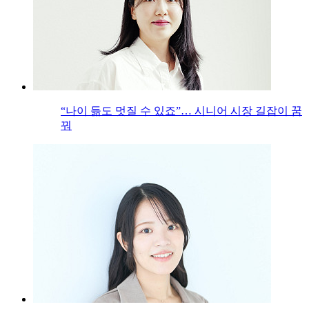
“나이 듦도 멋질 수 있죠”… 시니어 시장 길잡이 꿈
꿔