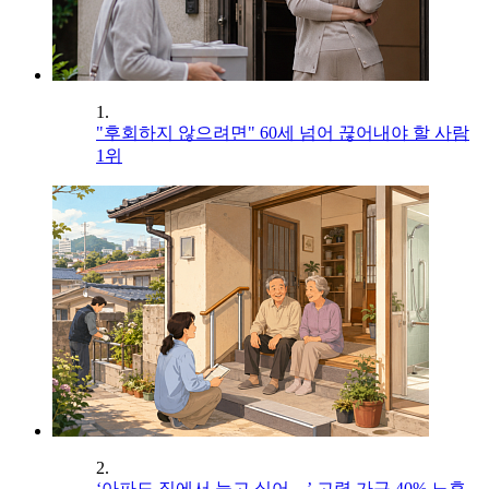
1.
"후회하지 않으려면" 60세 넘어 끊어내야 할 사람
1위
2.
‘아파도 집에서 늙고 싶어…’ 고령 가구 40% 노후