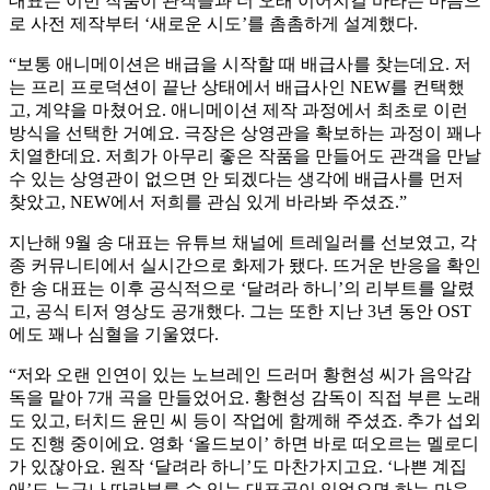
대표는 이번 작품이 관객들과 더 오래 이어지길 바라는 마음으
로 사전 제작부터 ‘새로운 시도’를 촘촘하게 설계했다.
“보통 애니메이션은 배급을 시작할 때 배급사를 찾는데요. 저
는 프리 프로덕션이 끝난 상태에서 배급사인 NEW를 컨택했
고, 계약을 마쳤어요. 애니메이션 제작 과정에서 최초로 이런
방식을 선택한 거예요. 극장은 상영관을 확보하는 과정이 꽤나
치열한데요. 저희가 아무리 좋은 작품을 만들어도 관객을 만날
수 있는 상영관이 없으면 안 되겠다는 생각에 배급사를 먼저
찾았고, NEW에서 저희를 관심 있게 바라봐 주셨죠.”
지난해 9월 송 대표는 유튜브 채널에 트레일러를 선보였고, 각
종 커뮤니티에서 실시간으로 화제가 됐다. 뜨거운 반응을 확인
한 송 대표는 이후 공식적으로 ‘달려라 하니’의 리부트를 알렸
고, 공식 티저 영상도 공개했다. 그는 또한 지난 3년 동안 OST
에도 꽤나 심혈을 기울였다.
“저와 오랜 인연이 있는 노브레인 드러머 황현성 씨가 음악감
독을 맡아 7개 곡을 만들었어요. 황현성 감독이 직접 부른 노래
도 있고, 터치드 윤민 씨 등이 작업에 함께해 주셨죠. 추가 섭외
도 진행 중이에요. 영화 ‘올드보이’ 하면 바로 떠오르는 멜로디
가 있잖아요. 원작 ‘달려라 하니’도 마찬가지고요. ‘나쁜 계집
애’도 누구나 따라부를 수 있는 대표곡이 있었으면 하는 마음