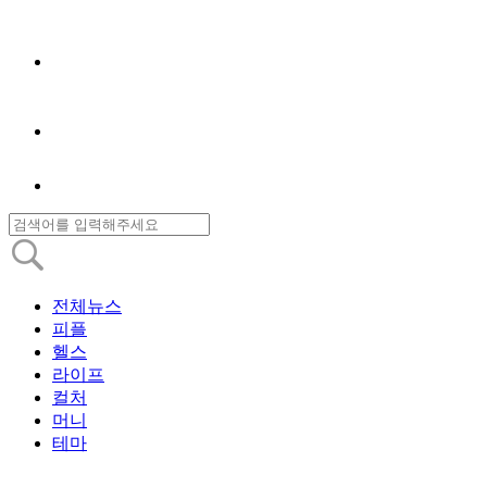
전체뉴스
피플
헬스
라이프
컬처
머니
테마