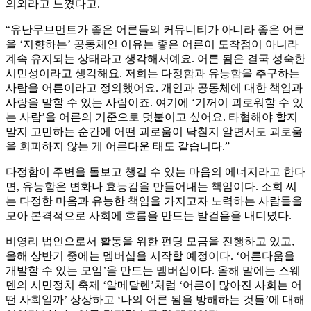
의외라고 느꼈다고.
“유난무브먼트가 좋은 어른들의 커뮤니티가 아니라 좋은 어른
을 ‘지향하는’ 공동체인 이유는 좋은 어른이 도착점이 아니라
계속 유지되는 상태라고 생각해서예요. 어른 됨은 결국 성숙한
시민성이라고 생각해요. 저희는 다정함과 유능함을 추구하는
사람을 어른이라고 정의했어요. 개인과 공동체에 대한 책임과
사랑을 말할 수 있는 사람이죠. 여기에 ‘기꺼이 괴로워할 수 있
는 사람’을 어른의 기준으로 덧붙이고 싶어요. 타협해야 할지
말지 고민하는 순간에 어떤 괴로움이 닥칠지 알면서도 괴로움
을 회피하지 않는 게 어른다운 태도 같습니다.”
다정함이 주변을 돌보고 챙길 수 있는 마음의 에너지라고 한다
면, 유능함은 변화나 효능감을 만들어내는 책임이다. 소희 씨
는 다정한 마음과 유능한 책임을 가지고자 노력하는 사람들을
모아 본격적으로 사회에 흐름을 만드는 발걸음을 내디뎠다.
비영리 법인으로서 활동을 위한 펀딩 모금을 진행하고 있고,
올해 상반기 중에는 멤버십을 시작할 예정이다. ‘어른다움을
개발할 수 있는 모임’을 만드는 멤버십이다. 올해 말에는 스웨
덴의 시민정치 축제 ‘알메달렌’처럼 ‘어른이 많아진 사회는 어
떤 사회일까’ 상상하고 ‘나의 어른 됨을 방해하는 것들’에 대해