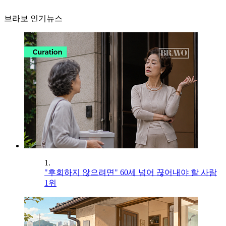
브라보 인기뉴스
1.
"후회하지 않으려면" 60세 넘어 끊어내야 할 사람
1위