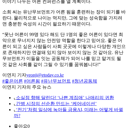
이야기 나누는 어른 컨퍼런스를 열 계획이다.
소희 씨는 유난무브먼트가 어른 됨을 훈련하는 장이 되기를 바
란다. 물리적으로 나이는 먹지만, 그에 맞는 성숙함을 가지려
면 충분한 숙성의 시간이 필요하기 때문이다.
“못난 어른이 99명 있다 해도 단 1명의 좋은 어른이 있다면 최
악으로 무너지지 않는 안전망 역할을 한다고 믿어요. 좋은 어
른이 되고 싶은 사람들이 사회 곳곳에 이렇게나 다양한 개인으
로 존재하지만 연결돼 있지 않아 보이지 않는 것 같아요. 유난
무브먼트가 이들을 잇는 공동체가 되어 나를 믿고 맡겨도 될
것 같은 사회를 같이 그릴 수 있기를 꿈꿔봅니다!”
이연지 기자
yeonji@etoday.co.kr
#좋은어른
#어른됨
#유난무브먼트
#청년공동체
이연지 기자의 주요 뉴스
⌞
소실점 향해 달린다! ‘나쁜 계집애’ 나애리의 귀환
⌞
간병 시장의 선순환 만드는 ‘케어네이션’
⌞
‘전기’처럼 일상에 녹아들 금융AI, 미래는 어떻게 바뀔
까?
좋아요
0