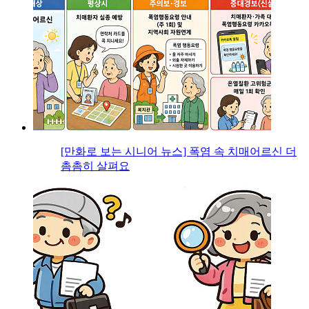
[만화로 보는 시니어 뉴스] 폭염 속 치매어르신 더
촘촘히 살펴요