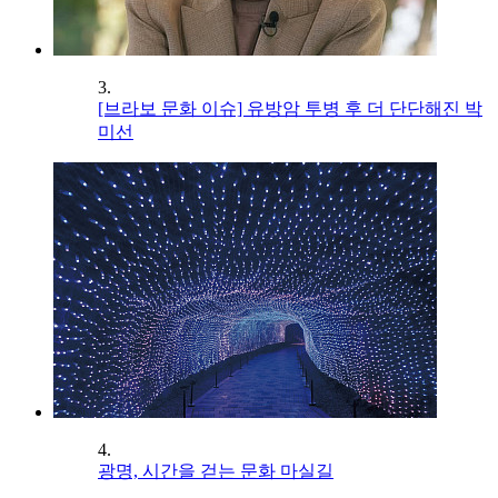
3.
[브라보 문화 이슈] 유방암 투병 후 더 단단해진 박
미선
4.
광명, 시간을 걷는 문화 마실길