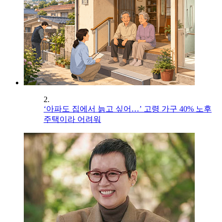
2.
‘아파도 집에서 늙고 싶어…’ 고령 가구 40% 노후
주택이라 어려워