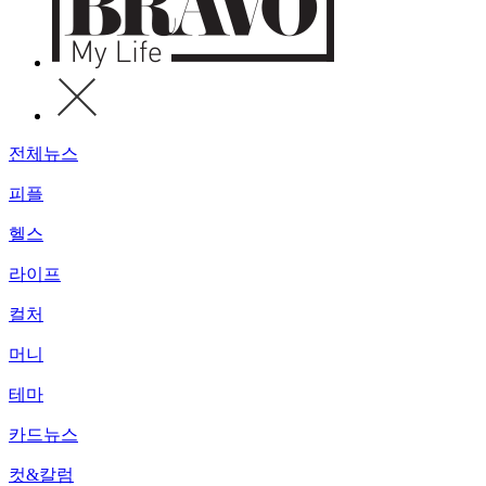
전체뉴스
피플
헬스
라이프
컬처
머니
테마
카드뉴스
컷&칼럼