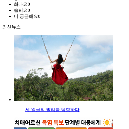
화나요
0
슬퍼요
0
더 궁금해요
0
최신뉴스
세 얼굴의 발리를 탐험하다