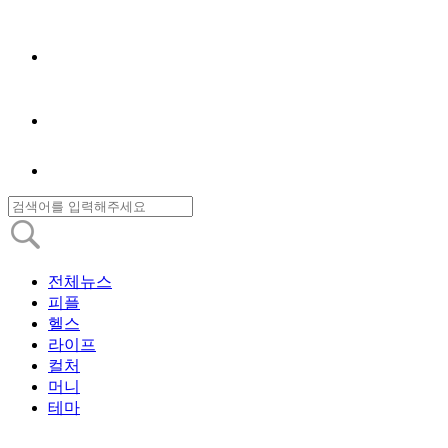
전체뉴스
피플
헬스
라이프
컬처
머니
테마