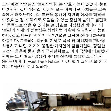
그의 예전 작업실엔 ‘불편당’이라는 당호가 붙어 있었다. 불편
이 차라리 길이라는 걸, 세상의 모든 아름다운 가치들은 고통
속에서 태어난다는 걸, 불편을 통해야 자연의 이치를 깨달을
수 있다는 걸, 수묵으로 도달할 수 있는 정신의 높이도 불편과
의 동행으로 얻을 수 있다는 걸 당호로 다짐했던 셈이다. 이
‘불편의 사제’의 붓놀림은 성정처럼 쾌활해 일필휘지에 능란
하다. 깊고 아득한 먹색이 내려앉으면 그윽한 산경이 화폭에
아롱진다. 분출하는 화산의 기세로 묵을 써 화선지를 한바탕
희롱하고 나면, 거기에 웅장한 대자연이 꿈틀거린다. 정밀한
필선의 운용에 물이 올라 극사실화로도 이미 극치에 이르렀다.
서예는 또 어떻고? 김생과 추사를 진즉에 섭렵한 소산의 서
(書)는 빼어나, 듣느니 늘 명필 소리다. 이렇게 그의 예술 생태
계는 다중변주로 비옥하다.