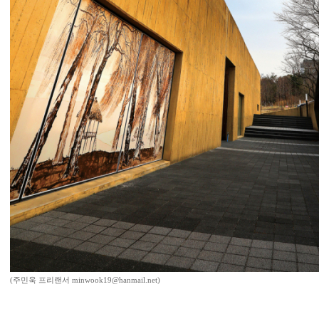
(주민욱 프리랜서 minwook19@hanmail.net)