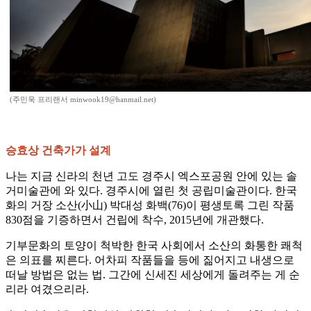
(주민욱 프리랜서 minwook19@hanmail.net)
승효상 건축가가 설계
나는 지금 신라의 천년 고도 경주시 엑스포공원 안에 있는 솔
거미술관에 와 있다. 경주시에 열린 첫 공립미술관이다. 한국
화의 거장 소산(小山) 박대성 화백(76)이 평생토록 그린 작품
830점을 기증하면서 건립에 착수, 2015년에 개관했다.
기부문화의 토양이 척박한 한국 사회에서 소산의 화통한 쾌척
은 의표를 찌른다. 어차피 작품들을 등에 짊어지고 내생으로
떠날 방법은 없는 법. 그간에 신세진 세상에게 돌려주는 게 순
리라 여겼으리라.