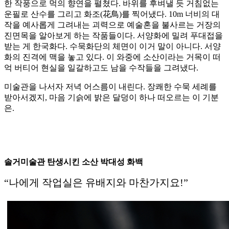
한 작풍으로 먹의 향연을 펼쳤다. 바위를 후벼낼 듯 거침없는
운필로 산수를 그리고 화조(花鳥)를 찍어냈다. 10m 너비의 대
작을 예사롭게 그려내는 괴력으로 예술혼을 불사르는 거장의
진면목을 알아보게 하는 작품들이다. 서양화에 밀려 푸대접을
받는 게 한국화다. 수묵화단의 체면이 이거 말이 아니다. 서양
화의 진격에 맥을 놓고 있다. 이 와중에 소산이라는 거목이 떠
억 버티어 현실을 일갈하고도 남을 수작들을 그려냈다.
미술관을 나서자 저녁 어스름이 내린다. 장쾌한 수묵 세례를
받아서겠지, 마음 기슭에 밝은 달덩이 하나 떠오르는 이 기분
은.
솔거미술관 탄생시킨 소산 박대성 화백
“나에게 작업실은 유배지와 마찬가지요!”