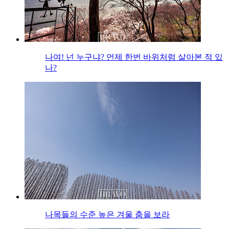
나여! 넌 누구냐? 언제 한번 바위처럼 살아본 적 있
나?
나목들의 수준 높은 겨울 춤을 보라