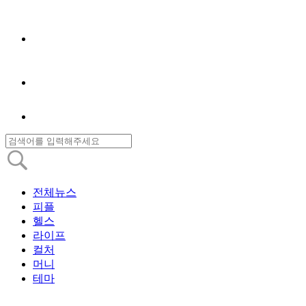
전체뉴스
피플
헬스
라이프
컬처
머니
테마