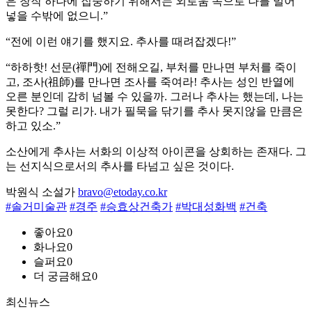
은 창작 하나에 집중하기 위해서는 외로움 속으로 나를 밀어
넣을 수밖에 없으니.”
“전에 이런 얘기를 했지요. 추사를 때려잡겠다!”
“하하핫! 선문(禪門)에 전해오길, 부처를 만나면 부처를 죽이
고, 조사(祖師)를 만나면 조사를 죽여라! 추사는 성인 반열에
오른 분인데 감히 넘볼 수 있을까. 그러나 추사는 했는데, 나는
못한다? 그럴 리가. 내가 필묵을 닦기를 추사 못지않을 만큼은
하고 있소.”
소산에게 추사는 서화의 이상적 아이콘을 상회하는 존재다. 그
는 선지식으로서의 추사를 타넘고 싶은 것이다.
박원식 소설가
bravo@etoday.co.kr
#솔거미술관
#경주
#승효상건축가
#박대성화백
#건축
좋아요
0
화나요
0
슬퍼요
0
더 궁금해요
0
최신뉴스