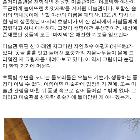
솔거미술관은 전형적인 전원형 미술관이다. 야트막한 야산이
푸근하게 늘어뜨린 치맛자락을 거머쥔 미술관이다. 토함산 슬
하의 막내둥이에 속할 야산의 이름은 대덕산. 1921년, 당시 남
한 땅에 생존했던 마지막 호랑이가 이 산 갈피에서 사람들에게
잡혔다고 하니 애석하다. 그것이 생명이건 무생명이건, 세상에
존재했던 것들의 모든 ‘마지막’은 애잔한 기분을 일으킨다.
미술관 뒤편 산 아래엔 자그마한 자연호수 아평지(阿平池)가
있다. 옷을 훌훌 벗고 늘어선 호숫가의 겨울나무들이 물에 드
리워진 제 그림자를 내려다보고 있다. 이 역시 그림이라 눈길
이 한참 거기에 머문다.
초록빛 수면을 노니는 물오리들은 오늘도 기쁜가. 생동하는 풍
경이 아닐 수 없다. 이쯤이면 미술관에 입장하기 전에, 또는 미
술관 관람을 마친 뒤 풍경 속으로 걸어 들어갈 수밖에 없다. 그
러라고 미술관을 산자락 호숫가에 들어앉힌 게 아니겠는가.