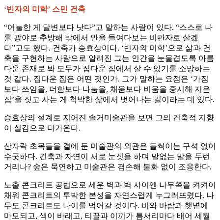
‘빈자의 미학’ 스민 건축
“어눌한 게 달변보다 낫다”고 말하는 사람이 있다. “스스로 나
를 광야로 추방해 밖에서 안을 들여다보는 비판자로 살겠
다”고도 했다. 건축가 승효상이다. ‘빈자의 미학’으로 삶과 건
축을 구현하는 사람으로 알려진 그는 인간을 눈물겹도록 아름
다운 존재로 봐 모두가 집다운 집에서 살 수 있기를 소망하는
것 같다. 집다운 집은 어떤 것인가. 그가 말하는 요점은 ‘가짐
보다 쓰임을, 더함보다 나눔을, 채움보다 비움을 중시해 지은
집’을 짓고 사는 게 척박한 삶에서 벗어나는 길이라는 데 있다.
승효상의 설계로 지어진 솔거미술관을 보면 그의 건축적 지향
이 실감으로 다가온다.
산자락 초목들을 곁에 둔 미술관의 외관은 들썩이는 구석 없이
수굿하다. 건축과 자연이 서로 눈짓을 하며 말없는 말을 두런
거리나? 숲은 묵연하고 미술관은 겸손해 불화 없이 조응한다.
노출 콘크리트 공법으로 세운 벽과 벽 사이엔 나무쪽을 켜켜이
채워 콘크리트의 투박한 본성을 자연스럽게 누그러뜨렸다. 나
무도 콘크리트도 나이를 먹어갈 것이다. 비와 바람과 햇볕에
마모되고, 색이 바래고, 티끌과 이끼가 틈서리마다 배어 세월