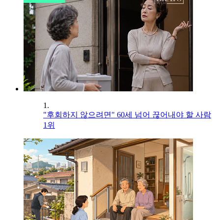
1.
"후회하지 않으려면" 60세 넘어 끊어내야 할 사람
1위