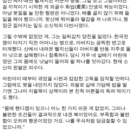
집안 제사 때면 펼쳐지는 사군자 병풍, 그걸 보고 그림이라는
걸 끼적이기 시작한 게 외골수 화업(畫業) 인생의 싹눈이었다.
마냥 붓질을 놀 만한 형편은 아니었다. 배를 곯지 않기 위해 들
일을 해야 했으니까. 뒷산에 뛰어올라 땔감을 져 나르거나, 똥
장군 짊어지는 일도 소싯적의 다반사였다.
그럴 수밖에 없었던 게, 그는 일찌감치 양친을 잃었다. 한국전
쟁이 터지기 직전 어머니는 병으로, 아버지는 끔찍한 변고로
타계했다. 산에서 내려온 빨치산들이 아버지를 반동 지주로 몰
아 낫으로 살해했다니 참혹하다. 당시 겨우 네 살배기 어린애
였던 그의 몸에도 낫날이 들어와 팔 하나를 앗아갔다. 현재 소
산의 왼팔은 의수다.
어린아이 때부터 겪었을 시련과 캄캄한 고독을 짐작할 만하다.
그럼에도 붓을 내던지지 않았다. 외팔로 삶에 가담해 밥을 벌
기엔 그나마 지필묵이 상책이라 본 친척 어른들의 독려 덕이기
도 했다.
“몸에 핸디캡이 있으니 어느 한 가지 쉬운 게 없었지. 그러나
불편한 조건들이 결과적으로 내겐 복이었어요. 부족함과 불편
함이 오히려 행운이었던 거요. 나를 무쇠처럼 담금질할 수 있
었으니까.”