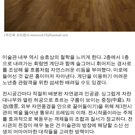
(주민욱 프리랜서 minwook19@hanmail.net)
미술관 내부 역시 승효상의 철학을 느끼게 한다. 2층에서 1층
으로 내려가는 회랑엔 계단과 함께 슬그머니 휘어지는 경사로
를 조성해 물 흐름처럼 자연스러운 리듬을 부여했다. 미로에
들어선 것 같은 흥미마저 자아낸다. 계단을 이용하기 어려운
노년층 관람객을 위한 섬세한 배려일 수도 있겠다.
전시공간마다 적절히 배분된 자연광과 인공광. 싱그럽게 자란
대나무와 열린 허공으로 흐르는 구름이 보이는 중정(中庭). 차
경(借景, 외부 자연풍경을 안으로 끌어들이기)을 위해 제3전시
관의 벽을 뚫어낸 통유리 프레임의 이채. 전시작품이라는 주체
를 효과적으로 북돋우는 객체들의 조합과 질서가 정교하다. 전
시관의 천장이 매우 높은 건 미술관의 방장에 해당할 소산 선
생의 어마어마한 대작들을 고려한 방책이다.