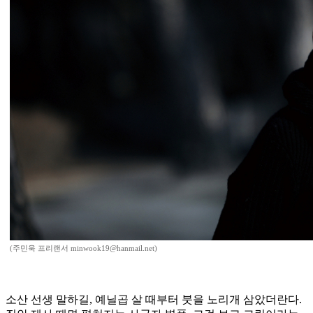
(주민욱 프리랜서 minwook19@hanmail.net)
소산 선생 말하길, 예닐곱 살 때부터 붓을 노리개 삼았더란다.