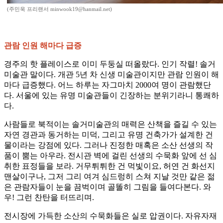
(주민욱 프리랜서 minwook19@hanmail.net)
관람 인원 해마다 급증
경주의 핫 플레이스로 이미 두둥실 떠올랐다. 인기 작렬! 솔거
미술관 말이다. 개관 5년 차 신생 미술관이지만 관람 인원이 해
마다 급증했다. 어느 하루는 자그마치 2000여 명이 관람했단
다. 서울에 있는 유명 미술관들이 긴장하는 분위기라니 통쾌하
다.
사람들로 북적이는 솔거미술관의 매력은 산책을 즐길 수 있는
자연 경관과 동거하는 미덕, 그리고 유명 건축가가 설계한 건
물이라는 강점에 있다. 그러나 진정한 매혹은 소산 선생의 작
품이 뿜는 아우라. 전시관 벽에 걸린 선생의 수묵화 앞에 선 심
취한 표정들을 보라. 거무튀튀한 건 먹빛이요, 허연 건 화선지
맨살이구나, 그저 그리 여겨 심드렁히 스쳐 지날 것만 같은 젊
은 관람자들이 눈을 끔벅이며 골똘히 그림을 들여다본다. 와
우! 그런 찬탄을 터뜨리며.
전시장에 가득한 소산의 수묵화들은 실로 압권이다. 자유자재