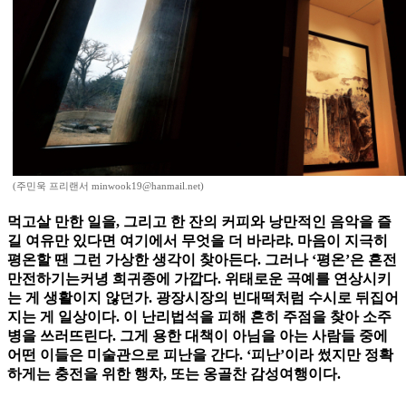
(주민욱 프리랜서 minwook19@hanmail.net)
먹고살 만한 일을, 그리고 한 잔의 커피와 낭만적인 음악을 즐
길 여유만 있다면 여기에서 무엇을 더 바라랴. 마음이 지극히
평온할 땐 그런 가상한 생각이 찾아든다. 그러나 ‘평온’은 흔전
만전하기는커녕 희귀종에 가깝다. 위태로운 곡예를 연상시키
는 게 생활이지 않던가. 광장시장의 빈대떡처럼 수시로 뒤집어
지는 게 일상이다. 이 난리법석을 피해 흔히 주점을 찾아 소주
병을 쓰러뜨린다. 그게 용한 대책이 아님을 아는 사람들 중에
어떤 이들은 미술관으로 피난을 간다. ‘피난’이라 썼지만 정확
하게는 충전을 위한 행차, 또는 옹골찬 감성여행이다.