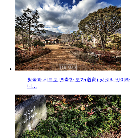
청솔과 위트로 연출한 도가(道家) 정원의 멋이라
니…