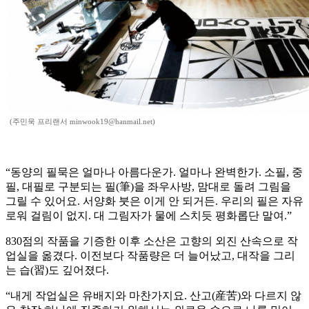
(주민욱 프리랜서 minwook19@hanmail.net)
“동양의 필묵은 얼마나 아름다운가. 얼마나 완벽한가. 소필, 중
필, 대필로 구분되는 필(筆)을 좌우사방, 맘대로 돌려 그림을
그릴 수 있어요. 서양화 붓은 이게 안 되거든. 우리의 필은 자유
로워 걸림이 없지. 대 그림자가 물에 스치듯 평화롭단 말여.”
830점의 작품을 기증한 이후 소산은 고향의 외진 산속으로 작
업실을 옮겼다. 이전보다 작품량은 더 늘어났고, 대작을 그리
는 습(習)도 깊어졌다.
“내게 작업실은 유배지와 마찬가지요. 산고(産苦)와 다르지 않