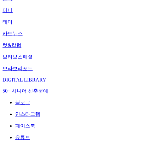
머니
테마
카드뉴스
컷&칼럼
브라보스페셜
브라보리포트
DIGITAL LIBRARY
50+ 시니어 신춘문예
블로그
인스타그램
페이스북
유튜브