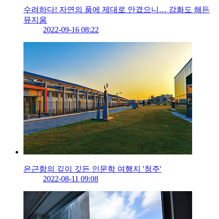
수려하다! 자연의 품에 제대로 안겼으니… 강화도 해든
뮤지움
2022-09-16 08:22
은근함의 깊이 깃든 인문학 여행지 '청주'
2022-08-11 09:08