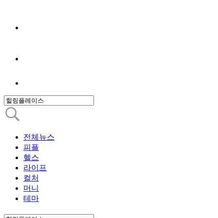
전체뉴스
피플
헬스
라이프
컬처
머니
테마