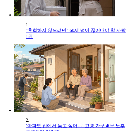
1.
"후회하지 않으려면" 60세 넘어 끊어내야 할 사람
1위
2.
‘아파도 집에서 늙고 싶어…’ 고령 가구 40% 노후