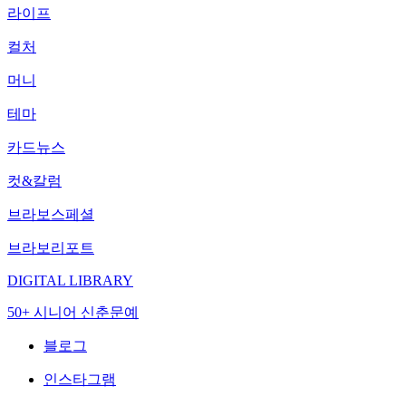
라이프
컬처
머니
테마
카드뉴스
컷&칼럼
브라보스페셜
브라보리포트
DIGITAL LIBRARY
50+ 시니어 신춘문예
블로그
인스타그램