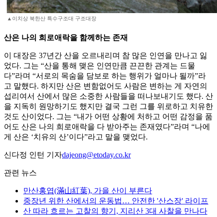
▲이치상 북한산 특수구조대 구조대장
산은 나의 희로애락을 함께하는 존재
이 대장은 37년간 산을 오르내리며 참 많은 인연을 만나고 잃
었다. 그는 “산을 통해 맺은 인연만큼 끈끈한 관계는 드물
다”라며 “서로의 목숨을 담보로 하는 행위가 얼마나 될까”라
고 말했다. 하지만 산은 변함없어도 사람은 변하는 게 자연의
섭리여서 산에서 많은 소중한 사람들을 떠나보내기도 했다. 산
을 지독히 원망하기도 했지만 결국 그런 그를 위로하고 치유한
것도 산이었다. 그는 “내가 어떤 상황에 처하고 어떤 감정을 품
어도 산은 나의 희로애락을 다 받아주는 존재였다”라며 “나에
게 산은 ‘치유의 산’이다”라고 말을 맺었다.
신다정 인턴 기자
dajeong@etoday.co.kr
관련 뉴스
만산홍엽(滿山紅葉), 가을 산이 부른다
중장년 위한 산에서의 운동법… 안전한 '산스장' 라이프
산 따라 흐르는 고찰의 향기, 지리산 3대 사찰을 만나다