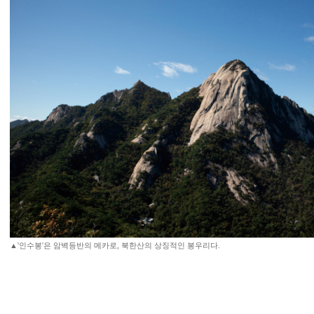
▲'인수봉'은 암벽등반의 메카로, 북한산의 상징적인 봉우리다.