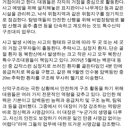
거점이라고 한다. 대원들은 각자의 거점을 중심으로 활동한다.
사고 예방을 위해 설치해놓은 표지판이나 나무계단 등과 같은
시설을 관리하고, 낙석 위험지역과 같은 위험지구를 정기적으
로 점검한다. 탐방객들의 안전한 산행을 위해 비법정탐방로 불
법 산행과 음주·흡연 등을 단속하고 계도하는 것도 특수산악
구조대의 업무다.
사고 발생 시에는 사고의 형태와 규모에 따라 두 곳 또는 세 곳
의 거점 근무자들이 출동한다. 추락사고, 심정지 환자, 단순 골
절 환자 등 북한산에서 발생하는 크고 작은 사고 모두 북한산
특수구조대원들이 책임지고 있다. 2019년 5월에는 백운대 등
산 중 갑작스런 심정지로 쓰러진 환자를 골든타임인 4분 만에
응급처치로 목숨을 구했고, 같은 해 9월엔 인수봉 암벽등반 중
20m 추락한 환자를 구조해 무사히 헬기로 이송했다.
산악구조라는 극한 상황에서 안전하게 구조 활동을 하기 위해
대원들은 여러 가지 전문적인 역량을 갖추고 있다. 강인한 체
력은 기본이고 암벽등반 능력과 응급처치 및 구조 능력, 팀워
크 등을 겸비했다. 그중에서 이 대장이 가장 강조하는 역량은
바로 정신력과 사명감이다. 이 대장은 “누군가의 생명을 다루
고, 자신의 안전도 보장하기 어려운 일인 만큼 사명감 없이는
어렵다”라며 그들의 업무에 대한 뜨거운 사명감을 강조했다.