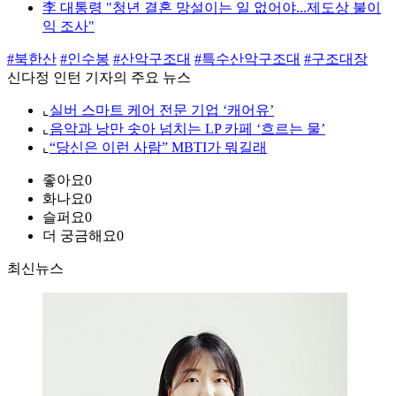
李 대통령 "청년 결혼 망설이는 일 없어야...제도상 불이
익 조사"
#북한산
#인수봉
#산악구조대
#특수산악구조대
#구조대장
신다정 인턴 기자의 주요 뉴스
⌞
실버 스마트 케어 전문 기업 ‘캐어유’
⌞
음악과 낭만 솟아 넘치는 LP 카페 ‘흐르는 물’
⌞
“당신은 이런 사람” MBTI가 뭐길래
좋아요
0
화나요
0
슬퍼요
0
더 궁금해요
0
최신뉴스