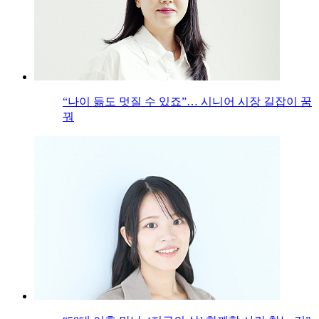
“나이 듦도 멋질 수 있죠”… 시니어 시장 길잡이 꿈
꿔