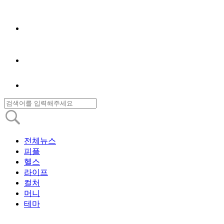
전체뉴스
피플
헬스
라이프
컬처
머니
테마