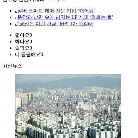
⌞
실버 스마트 케어 전문 기업 ‘캐어유’
⌞
음악과 낭만 솟아 넘치는 LP 카페 ‘흐르는 물’
⌞
“당신은 이런 사람” MBTI가 뭐길래
좋아요
0
화나요
0
슬퍼요
0
더 궁금해요
0
최신뉴스