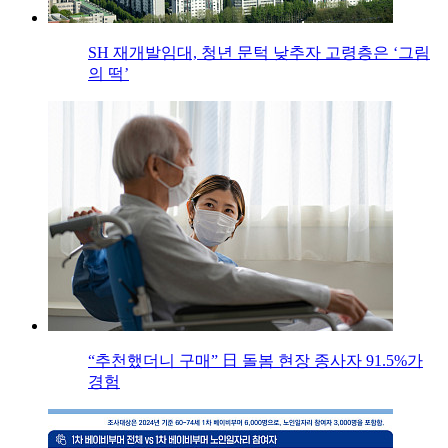
SH 재개발임대, 청년 문턱 낮추자 고령층은 ‘그림
의 떡’
“추천했더니 구매” 日 돌봄 현장 종사자 91.5%가
경험