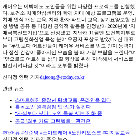
캐어유는 이밖에도 노인들을 위한 다양한 프로젝트를 진행했
다. 보건소·치매안심센터와 함께 치매 예방 프로그램을 운영,
치매 인식 개선 교육, 치매 환자 파트너 교육, 장기요양보험 신
청 방법 공유 등 다양한 공익적 활동을 인정받아 2020년에 ‘치
매극복선도기업’으로 선정됐고, 지난해 11월엔 보건복지부로
부터 고령친화산업 육성 분야 유공자 포상도 받았다. 신 대표
는 “무엇보다 어르신들이 캐어유 서비스를 받고 인지 능력이
나 정신 건강이 좋아지신 모습을 볼 때 가장 보람을 느낀다”며
“앞으로도 어르신들 삶의 질 향상을 위해 지속해서 서비스를
발전시켜나갈 것”이라고 포부를 밝혔다.
신다정 인턴 기자
dajeong@etoday.co.kr
관련 뉴스
스마트해진 중장년 평생교육, 온라인을 입다
홀몸노인 원격검침·앱·AI가 살핀다
“자식보다 낫다” 노인 돌봄 AI는 진화 중
공급 '최후 카드' 그린벨트⋯관건은
#캐어유
#신준영
#스마트케어
#노인키오스크
#디지털교육
신다정 인턴 기자의 주요 뉴스