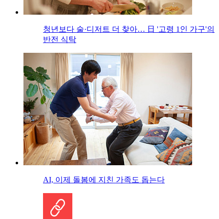
청년보다 술·디저트 더 찾아… 日 '고령 1인 가구'의
반전 식탁
AI, 이제 돌봄에 지친 가족도 돕는다