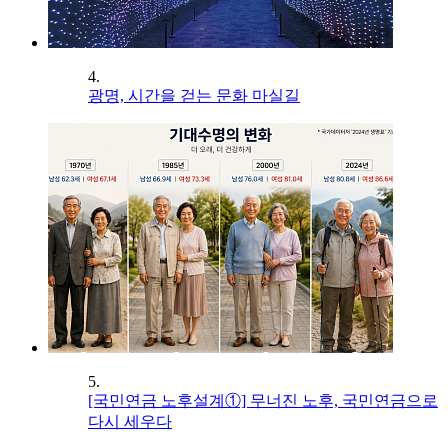
4.
광명, 시간을 걷는 문화 마실길
5.
[국민연금 노후설계①] 무너진 노후, 국민연금으로
다시 세우다