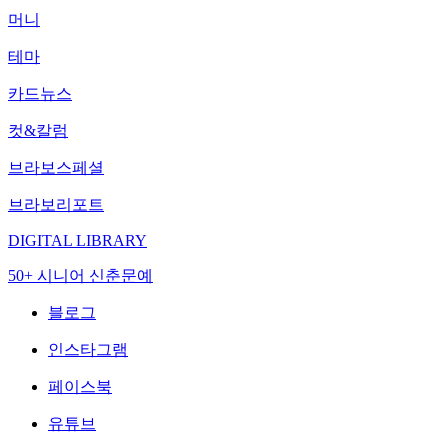
머니
테마
카드뉴스
컷&칼럼
브라보스페셜
브라보리포트
DIGITAL LIBRARY
50+ 시니어 신춘문예
블로그
인스타그램
페이스북
유튜브