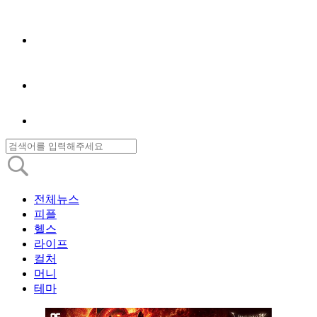
전체뉴스
피플
헬스
라이프
컬처
머니
테마