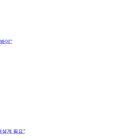
펴봐야”
재설계 필요”