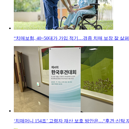
“치매보험, 40~50대가 가입 적기…경증 치매 보장 잘 살
‘치매머니 154조’ 고령자 재산 보호 방안은…“후견·신탁 