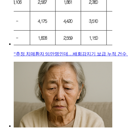
“추정 치매환자 91만명인데…배회감지기 보급 누적 건수 