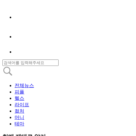
전체뉴스
피플
헬스
라이프
컬처
머니
테마