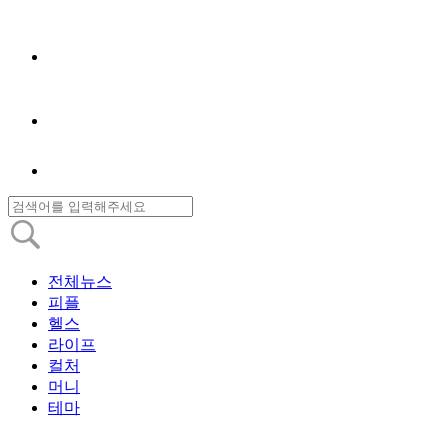
전체뉴스
피플
헬스
라이프
컬처
머니
테마