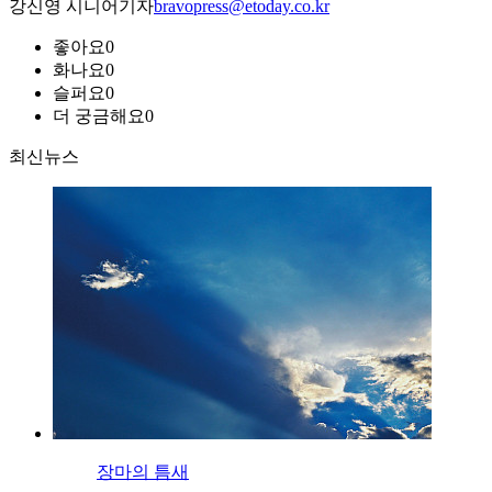
강신영 시니어기자
bravopress@etoday.co.kr
좋아요
0
화나요
0
슬퍼요
0
더 궁금해요
0
최신뉴스
장마의 틈새