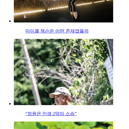
마이클 잭슨은 어떤 존재였을까
“정원은 인생 2막의 스승”