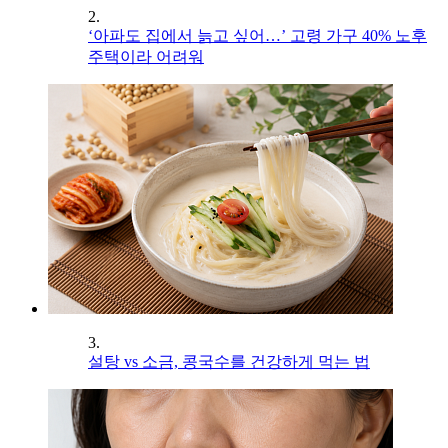
2.
‘아파도 집에서 늙고 싶어…’ 고령 가구 40% 노후
주택이라 어려워
3.
설탕 vs 소금, 콩국수를 건강하게 먹는 법