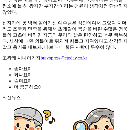
평소에 늘 해 왔지만 부자간 이라는 천륜이 생각처럼 단순하지
않았다.
십자가에 못 박혀 돌아가신 예수님은 성인이여서 그렇다 치더
라도 조국과 민족을 위해서 초개같이 목숨을 버린 수많은 영웅
들의 고초에 비하면 지금의 우리의 삶은 편안하고 너무 행복하
다. 세상에 나만 외톨이로 뒤처져 힘들고 지쳐있다고 생각하지
말고 용기를 내보자. 나보다 더 힘든 사람이 무수히 많다.
조왕래 시니어기자
bravopress@etoday.co.kr
좋아요
0
화나요
0
슬퍼요
0
더 궁금해요
0
최신뉴스