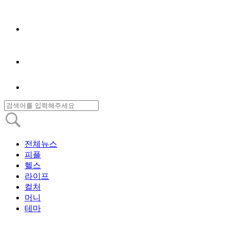
전체뉴스
피플
헬스
라이프
컬처
머니
테마