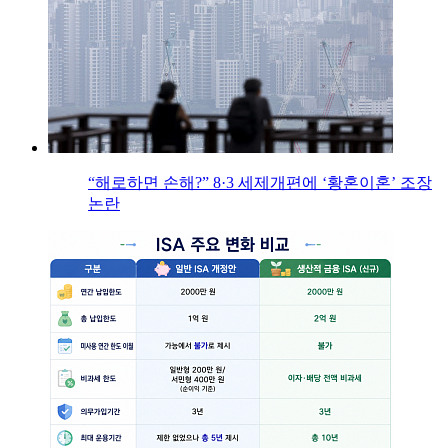
“해로하면 손해?” 8·3 세제개편에 ‘황혼이혼’ 조장
논란