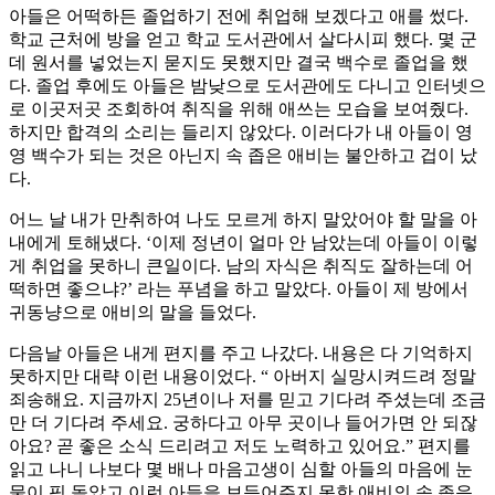
아들은 어떡하든 졸업하기 전에 취업해 보겠다고 애를 썼다.
학교 근처에 방을 얻고 학교 도서관에서 살다시피 했다. 몇 군
데 원서를 넣었는지 묻지도 못했지만 결국 백수로 졸업을 했
다. 졸업 후에도 아들은 밤낮으로 도서관에도 다니고 인터넷으
로 이곳저곳 조회하여 취직을 위해 애쓰는 모습을 보여줬다.
하지만 합격의 소리는 들리지 않았다. 이러다가 내 아들이 영
영 백수가 되는 것은 아닌지 속 좁은 애비는 불안하고 겁이 났
다.
어느 날 내가 만취하여 나도 모르게 하지 말았어야 할 말을 아
내에게 토해냈다. ‘이제 정년이 얼마 안 남았는데 아들이 이렇
게 취업을 못하니 큰일이다. 남의 자식은 취직도 잘하는데 어
떡하면 좋으냐?’ 라는 푸념을 하고 말았다. 아들이 제 방에서
귀동냥으로 애비의 말을 들었다.
다음날 아들은 내게 편지를 주고 나갔다. 내용은 다 기억하지
못하지만 대략 이런 내용이었다. “ 아버지 실망시켜드려 정말
죄송해요. 지금까지 25년이나 저를 믿고 기다려 주셨는데 조금
만 더 기다려 주세요. 궁하다고 아무 곳이나 들어가면 안 되잖
아요? 곧 좋은 소식 드리려고 저도 노력하고 있어요.” 편지를
읽고 나니 나보다 몇 배나 마음고생이 심할 아들의 마음에 눈
물이 핑 돌았고 이런 아들을 보듬어주지 못한 애비의 속 좁음