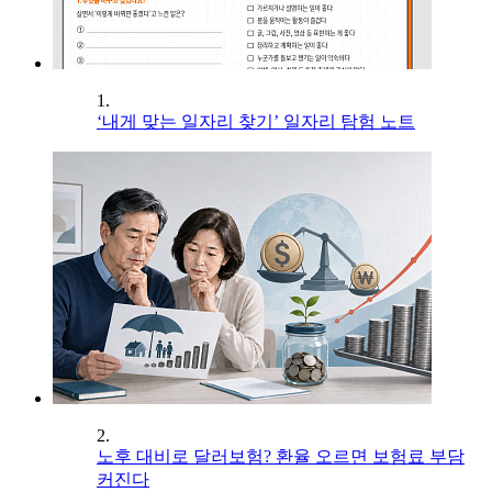
1.
‘내게 맞는 일자리 찾기’ 일자리 탐험 노트
2.
노후 대비로 달러보험? 환율 오르면 보험료 부담
커진다