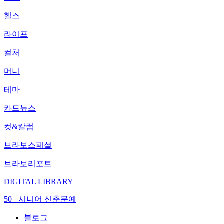
헬스
라이프
컬처
머니
테마
카드뉴스
컷&칼럼
브라보스페셜
브라보리포트
DIGITAL LIBRARY
50+ 시니어 신춘문예
블로그