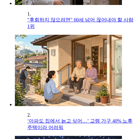
1.
"후회하지 않으려면" 60세 넘어 끊어내야 할 사람
1위
2.
‘아파도 집에서 늙고 싶어…’ 고령 가구 40% 노후
주택이라 어려워