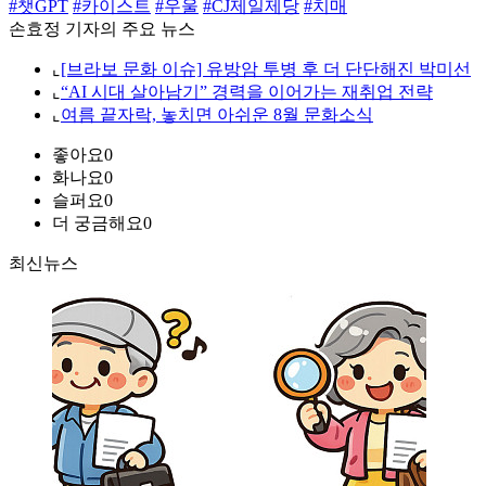
#챗GPT
#카이스트
#우울
#CJ제일제당
#치매
손효정 기자의 주요 뉴스
⌞
[브라보 문화 이슈] 유방암 투병 후 더 단단해진 박미선
⌞
“AI 시대 살아남기” 경력을 이어가는 재취업 전략
⌞
여름 끝자락, 놓치면 아쉬운 8월 문화소식
좋아요
0
화나요
0
슬퍼요
0
더 궁금해요
0
최신뉴스