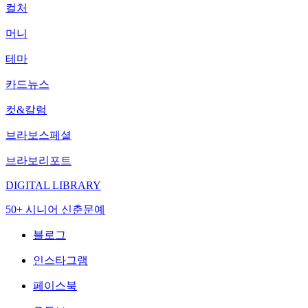
컬처
머니
테마
카드뉴스
컷&칼럼
브라보스페셜
브라보리포트
DIGITAL LIBRARY
50+ 시니어 신춘문예
블로그
인스타그램
페이스북