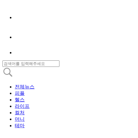
전체뉴스
피플
헬스
라이프
컬처
머니
테마