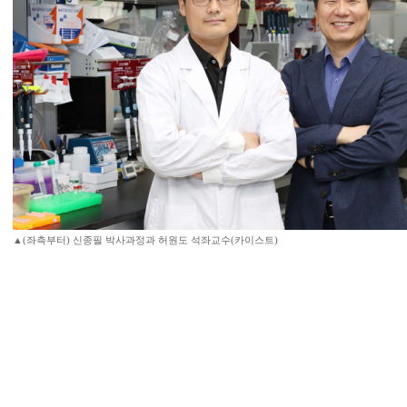
▲(좌측부터) 신종필 박사과정과 허원도 석좌교수(카이스트)