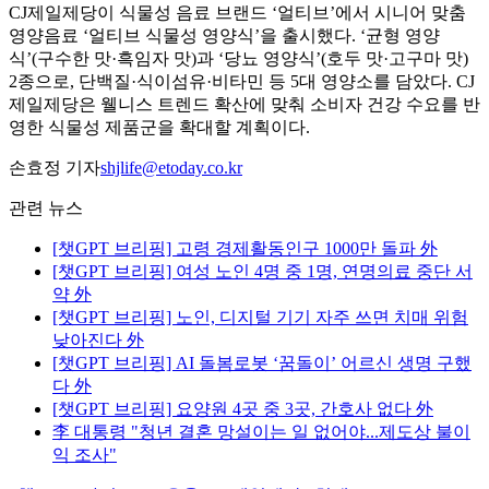
CJ제일제당이 식물성 음료 브랜드 ‘얼티브’에서 시니어 맞춤
영양음료 ‘얼티브 식물성 영양식’을 출시했다. ‘균형 영양
식’(구수한 맛·흑임자 맛)과 ‘당뇨 영양식’(호두 맛·고구마 맛)
2종으로, 단백질·식이섬유·비타민 등 5대 영양소를 담았다. CJ
제일제당은 웰니스 트렌드 확산에 맞춰 소비자 건강 수요를 반
영한 식물성 제품군을 확대할 계획이다.
손효정 기자
shjlife@etoday.co.kr
관련 뉴스
[챗GPT 브리핑] 고령 경제활동인구 1000만 돌파 外
[챗GPT 브리핑] 여성 노인 4명 중 1명, 연명의료 중단 서
약 外
[챗GPT 브리핑] 노인, 디지털 기기 자주 쓰면 치매 위험
낮아진다 外
[챗GPT 브리핑] AI 돌봄로봇 ‘꿈돌이’ 어르신 생명 구했
다 外
[챗GPT 브리핑] 요양원 4곳 중 3곳, 간호사 없다 外
李 대통령 "청년 결혼 망설이는 일 없어야...제도상 불이
익 조사"