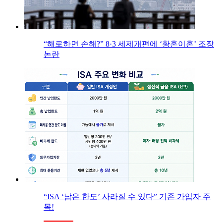
“해로하면 손해?” 8·3 세제개편에 ‘황혼이혼’ 조장
논란
“ISA ‘남은 한도’ 사라질 수 있다” 기존 가입자 주
목!