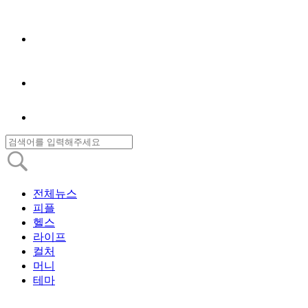
전체뉴스
피플
헬스
라이프
컬처
머니
테마