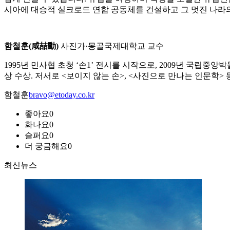
시아에 대승적 실크로드 연합 공동체를 건설하고 그 멋진 나라
함철훈(咸喆勳)
사진가·몽골국제대학교 교수
1995년 민사협 초청 ‘손1’ 전시를 시작으로, 2009년 국립중
상 수상. 저서로 <보이지 않는 손>, <사진으로 만나는 인문학> 
함철훈
bravo@etoday.co.kr
좋아요
0
화나요
0
슬퍼요
0
더 궁금해요
0
최신뉴스