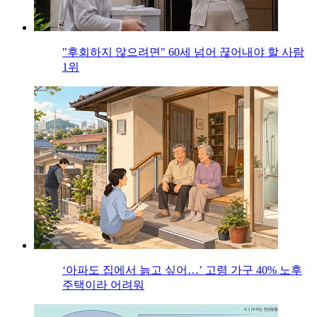
"후회하지 않으려면" 60세 넘어 끊어내야 할 사람
1위
‘아파도 집에서 늙고 싶어…’ 고령 가구 40% 노후
주택이라 어려워