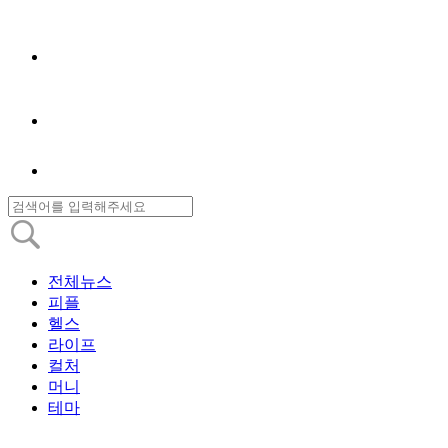
전체뉴스
피플
헬스
라이프
컬처
머니
테마