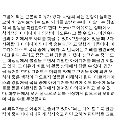
그렇게 되는 근본적 이유가 있다. 사람의 뇌는 긴장이 풀리면
오히려 “알파(a)”라는 느린 뇌파를 발생하는데, 이 알파는 창조
적 뇌 활동을 촉진한다고 한다. 느긋하고 여유로운 상태에서
창의적인 아이디어나 영감이 떠오른다고 할 수 있다. 아인슈타
인의 얘기에서도 사례를 찾을 수 있다. “연구실에 있을 때보다
샤워할 때 아이디어가 더 샘 솟는다.”라고 말했기 때문이다. 아
르키메데스도 목욕 중에 유레카, 즉 번득이는 지혜를 발견하였
다고 한다. 우리도 종종 그런 경험을 가졌다. 산책하는 중에 또
는 화장실에서 볼일을 보면서 기발한 아이디어를 떠올린 체험
도 있다. 그 이유가 바로 뇌 활동 상태에서 찾을 수 있다. 긴장
을 풀어야 한다. 그러므로 머리를 싸매고 고민을 하게 되면 오
히려 좋은 생각이 떠오르지 않음을 이해하게 된다. 아르키메데
스의 경험처럼 목욕 중에 아이디어를 발견한 것도 따뜻한 목욕
물로 몸을 이완시킨 결과에서 얻어진 아이디어라고 볼 수 있
다. 화투판에서 오랜 생각으로 뇌를 긴장하게 함으로써 오히려
더 나쁜 수를 두었음이다.
뇌 과학자들은 이렇게 논술하고 있다. “뇌는 쉬게 할수록 판단
력이 좋아지나 지나치게 심사숙고 하면 오히려 판단력을 그르