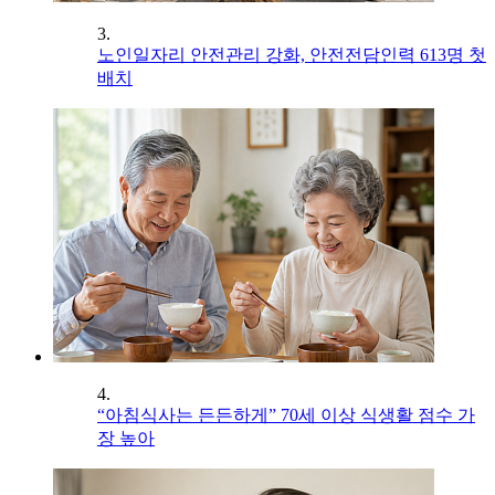
3.
노인일자리 안전관리 강화, 안전전담인력 613명 첫
배치
4.
“아침식사는 든든하게” 70세 이상 식생활 점수 가
장 높아