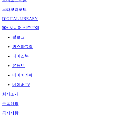
브라보리포트
DIGITAL LIBRARY
50+ 시니어 신춘문예
블로그
인스타그램
페이스북
유튜브
네이버카페
네이버TV
회사소개
구독신청
공지사항