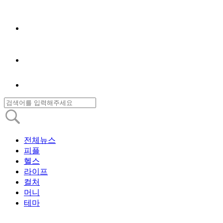
전체뉴스
피플
헬스
라이프
컬처
머니
테마