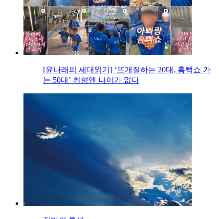
[윤나래의 세대읽기] ‘뜨개질하는 20대, 흠뻑쇼 가
는 50대’ 취향엔 나이가 없다