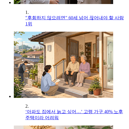
1.
"후회하지 않으려면" 60세 넘어 끊어내야 할 사람
1위
2.
‘아파도 집에서 늙고 싶어…’ 고령 가구 40% 노후
주택이라 어려워