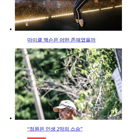
마이클 잭슨은 어떤 존재였을까
“정원은 인생 2막의 스승”