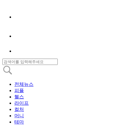
전체뉴스
피플
헬스
라이프
컬처
머니
테마