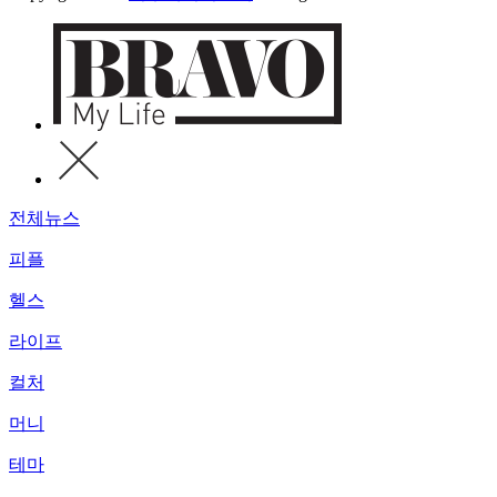
전체뉴스
피플
헬스
라이프
컬처
머니
테마