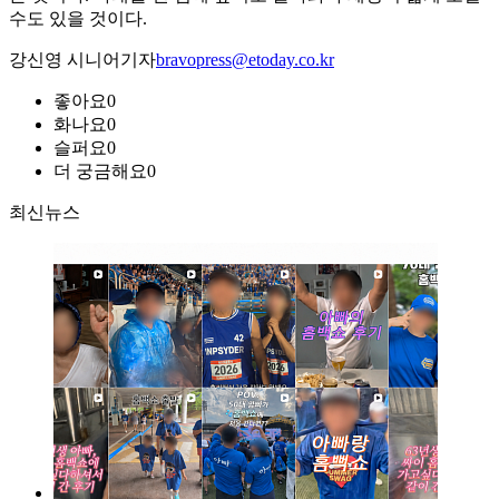
수도 있을 것이다.
강신영 시니어기자
bravopress@etoday.co.kr
좋아요
0
화나요
0
슬퍼요
0
더 궁금해요
0
최신뉴스