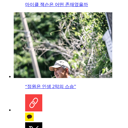
마이클 잭슨은 어떤 존재였을까
“정원은 인생 2막의 스승”