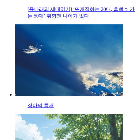
[윤나래의 세대읽기] ‘뜨개질하는 20대, 흠뻑쇼 가
는 50대’ 취향엔 나이가 없다
장마의 틈새