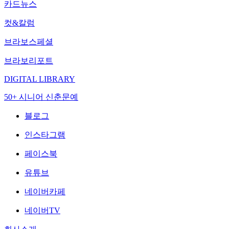
카드뉴스
컷&칼럼
브라보스페셜
브라보리포트
DIGITAL LIBRARY
50+ 시니어 신춘문예
블로그
인스타그램
페이스북
유튜브
네이버카페
네이버TV