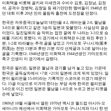
이회택을 비롯해 골키퍼 이세연과 수비수 김호, 김정남, 김정
석, 공격수 정병탁, 김창일 등 패기만만한 멤버들이 1948년 런
던 대회 이후 20년 만의 올림픽 출전에 도전장을 던졌다.
한국은 자유중국(오늘날의 대만)을 4-2, 레바논을 2-0, 월남을
3-0으로 물리치고 같은 3승의 일본과 맞붙었다. 사실상의 결승
이었다. 일진일퇴의 숨 막히는 접전 끝에 두 나라는 3-3으로 승
패를 가리지 못했다. 이 경기에서 이회택은 0-2로 뒤진 후반 3
분, 1-2로 따라붙는 추격 골을 넣었고 가마모토 구니시게(釜本
邦茂)는 전반 13분과 후반 21분 각각 선제골과 3-2로 달아나는
골을 기록했다. 1946년생인 이회택과 1944년생인 가마모토의
축구 인생이 이 경기에서 갈렸다.
한국은 필리핀, 일본은 월남과 경기를 남겨 놓고 있는 가운데
한국은 골득실차에서 +7로 +21의 일본에 크게 뒤져 있었다. 일
본이 필리핀을 15-0이라는 기록적인 스코어로 이겼기 때문이
다. 15골 이상으로 이겨야 한다는 부담 속에 한국은 필리핀을
5-0으로 이긴 반면 일본은 월남을 1-0으로 누르고 본선 티켓을
손에 넣었다.
1969년 10월 서울에서 열린 1970년 멕시코 월드컵 아시아-오
세아니아 예선에서 이회택은 가마모토 구니시게와 다시 한 번