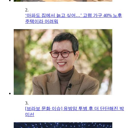
2.
‘아파도 집에서 늙고 싶어…’ 고령 가구 40% 노후
주택이라 어려워
3.
[브라보 문화 이슈] 유방암 투병 후 더 단단해진 박
미선