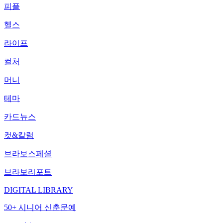
피플
헬스
라이프
컬처
머니
테마
카드뉴스
컷&칼럼
브라보스페셜
브라보리포트
DIGITAL LIBRARY
50+ 시니어 신춘문예