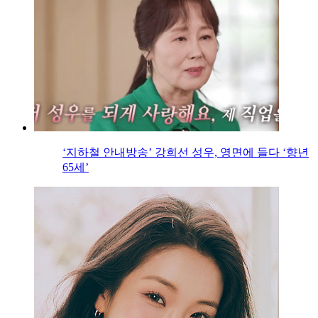
‘지하철 안내방송’ 강희선 성우, 영면에 들다 ‘향년
65세’