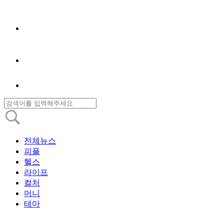
전체뉴스
피플
헬스
라이프
컬처
머니
테마