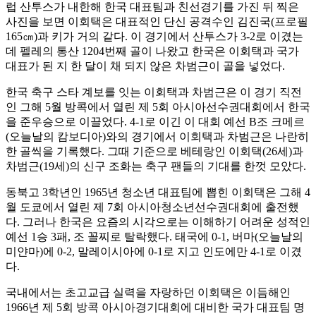
럽 산투스가 내한해 한국 대표팀과 친선경기를 가진 뒤 찍은
사진을 보면 이회택은 대표적인 단신 공격수인 김진국(프로필
165㎝)과 키가 거의 같다. 이 경기에서 산투스가 3-2로 이겼는
데 펠레의 통산 1204번째 골이 나왔고 한국은 이회택과 국가
대표가 된 지 한 달이 채 되지 않은 차범근이 골을 넣었다.
한국 축구 스타 계보를 잇는 이회택과 차범근은 이 경기 직전
인 그해 5월 방콕에서 열린 제 5회 아시아선수권대회에서 한국
을 준우승으로 이끌었다. 4-1로 이긴 이 대회 예선 B조 크메르
(오늘날의 캄보디아)와의 경기에서 이회택과 차범근은 나란히
한 골씩을 기록했다. 그때 기준으로 베테랑인 이회택(26세)과
차범근(19세)의 신구 조화는 축구 팬들의 기대를 한껏 모았다.
동북고 3학년인 1965년 청소년 대표팀에 뽑힌 이회택은 그해 4
월 도쿄에서 열린 제 7회 아시아청소년선수권대회에 출전했
다. 그러나 한국은 요즘의 시각으로는 이해하기 어려운 성적인
예선 1승 3패, 조 꼴찌로 탈락했다. 태국에 0-1, 버마(오늘날의
미얀마)에 0-2, 말레이시아에 0-1로 지고 인도에만 4-1로 이겼
다.
국내에서는 초고교급 실력을 자랑하던 이회택은 이듬해인
1966년 제 5회 방콕 아시아경기대회에 대비한 국가 대표팀 명