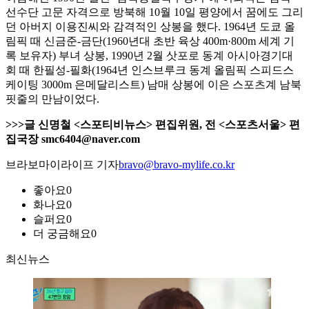
선수단 고문 자격으로 방북해 10월 10일 평양에서 꿈에도 그리
던 아버지 이용진씨와 감격적인 상봉을 했다. 1964년 도쿄 올
림픽 때 신금준-금단(1960년대 초반 육상 400m·800m 세계 기
록 보유자) 부녀 상봉, 1990년 2월 삿포로 동계 아시아경기대
회 때 한필성-필화(1964년 인스브루크 동계 올림픽 스피드스
케이팅 3000m 은메달리스트) 남매 상봉에 이은 스포츠계 남북
핏줄의 만남이었다.
>>>글 신명철 <스포티비뉴스> 편집위원, 전 <스포츠서울> 편
집국장 smc6404@naver.com
브라보마이라이프 기자
bravo@bravo-mylife.co.kr
좋아요
0
화나요
0
슬퍼요
0
더 궁금해요
0
최신뉴스