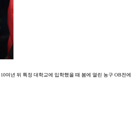
0여년 뒤 특정 대학교에 입학했을 때 봄에 열린 농구 OB전에