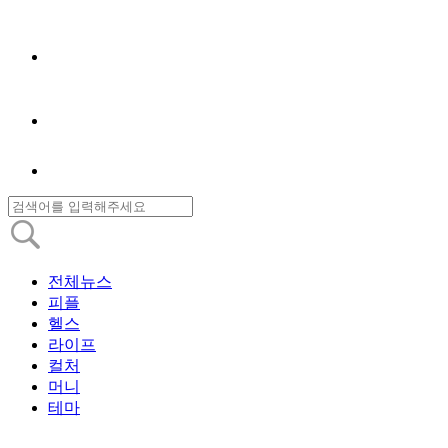
전체뉴스
피플
헬스
라이프
컬처
머니
테마