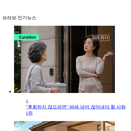
브라보 인기뉴스
1.
"후회하지 않으려면" 60세 넘어 끊어내야 할 사람
1위