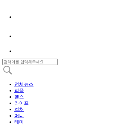
전체뉴스
피플
헬스
라이프
컬처
머니
테마