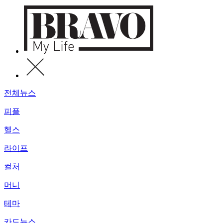
전체뉴스
피플
헬스
라이프
컬처
머니
테마
카드뉴스