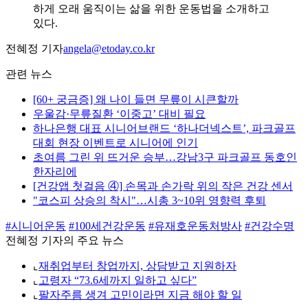
하게 오래 움직이는 삶을 위한 운동법을 소개하고
있다.
전혜정 기자
angela@etoday.co.kr
관련 뉴스
[60+ 궁금증] 왜 나이 들면 무릎이 시큰할까
우울감·무릎질환 ‘이중고’ 대비 필요
하나은행 대표 시니어브랜드 ‘하나더넥스트’, 파크골프
대회 현장 이벤트로 시니어에 인기
초여름 그린 위 뜨거운 승부…강남3구 파크골프 동호인
한자리에
[건강앱 첫걸음 ④] 손목과 손가락 위의 작은 건강 센서
"코스피 상승의 착시"…시총 3~10위 영향력 후퇴
#시니어운동
#100세건강운동
#유재호운동처방사
#건강수명
전혜정 기자의 주요 뉴스
⌞
재취업부터 창업까지, 상담받고 지원하자
⌞
고령자 “73.6세까지 일하고 싶다”
⌞
팔자주름 생겨 고민이라면 지금 해야 할 일