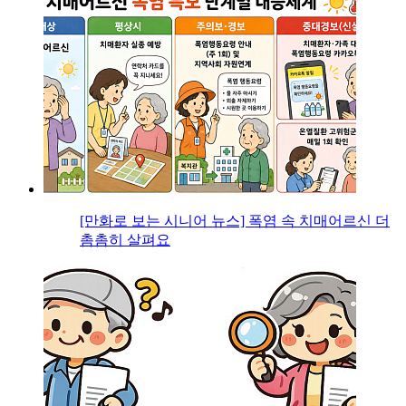
[만화로 보는 시니어 뉴스] 폭염 속 치매어르신 더
촘촘히 살펴요