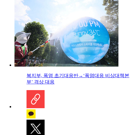
복지부, 폭염 초기대응반→‘폭염대응 비상대책본
부’ 격상 대응