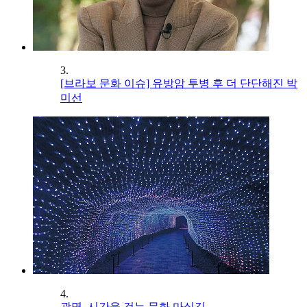
3.
[브라보 문화 이슈] 유방암 투병 후 더 단단해진 박
미선
4.
광명, 시간을 걷는 문화 마실길