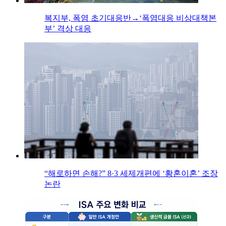
복지부, 폭염 초기대응반→‘폭염대응 비상대책본
부’ 격상 대응
“해로하면 손해?” 8·3 세제개편에 ‘황혼이혼’ 조장
논란