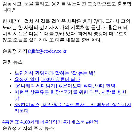
감동하고, 눈물 흘리고, 용기를 얻는다면 그것만으로도 충분합
니다.”
한 세기에 걸쳐 한 길을 걸어온 사람은 흔치 않다. 그래서 그의
노래는 한 사람의 삶이자 시대의 기록처럼 들린다. 홍운표 테
너의 시선은 다음 무대를 향해 있다. 과거의 영광에 머무르지
않고 오늘을 살아가며 또 다른 내일을 준비한다.
손효정 기자
shjlife@etoday.co.kr
관련 뉴스
노인의학 권위자가 말하는 ‘잘 늙는 법’
욕쟁이 엄마, 100만 유튜버 되다
[윤나래의 세대읽기] 젊은이보다 젊다, 90대 현역
이현옥 상훈유통 회장 “국가를 위한 마음, 사람을 향한
삶”
SK하이닉스, 용인·청주 54조 투자… AI 메모리 생산기지
키운다
#홍운표
#100세테너
#성악가
#기네스북
#현역
손효정 기자의 주요 뉴스