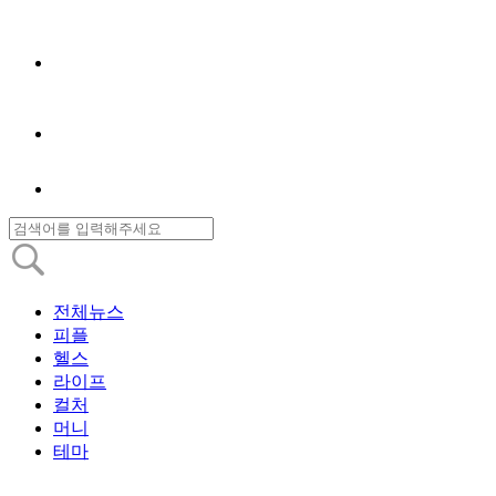
전체뉴스
피플
헬스
라이프
컬처
머니
테마