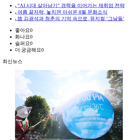
⌞
“AI 시대 살아남기” 경력을 이어가는 재취업 전략
⌞
여름 끝자락, 놓치면 아쉬운 8월 문화소식
⌞
故 김광석과 청춘의 기억 속으로, 뮤지컬 ‘그날들’
좋아요
0
화나요
0
슬퍼요
0
더 궁금해요
0
최신뉴스