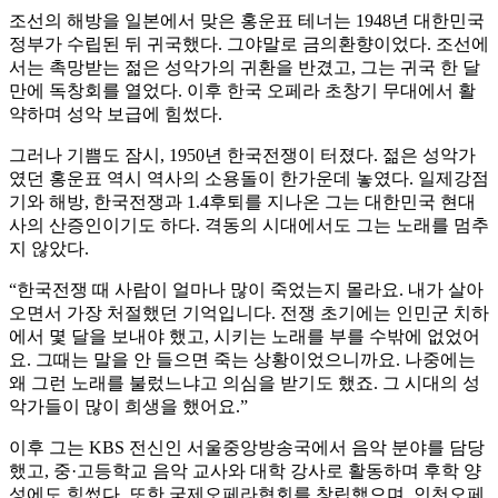
조선의 해방을 일본에서 맞은 홍운표 테너는 1948년 대한민국
정부가 수립된 뒤 귀국했다. 그야말로 금의환향이었다. 조선에
서는 촉망받는 젊은 성악가의 귀환을 반겼고, 그는 귀국 한 달
만에 독창회를 열었다. 이후 한국 오페라 초창기 무대에서 활
약하며 성악 보급에 힘썼다.
그러나 기쁨도 잠시, 1950년 한국전쟁이 터졌다. 젊은 성악가
였던 홍운표 역시 역사의 소용돌이 한가운데 놓였다. 일제강점
기와 해방, 한국전쟁과 1.4후퇴를 지나온 그는 대한민국 현대
사의 산증인이기도 하다. 격동의 시대에서도 그는 노래를 멈추
지 않았다.
“한국전쟁 때 사람이 얼마나 많이 죽었는지 몰라요. 내가 살아
오면서 가장 처절했던 기억입니다. 전쟁 초기에는 인민군 치하
에서 몇 달을 보내야 했고, 시키는 노래를 부를 수밖에 없었어
요. 그때는 말을 안 들으면 죽는 상황이었으니까요. 나중에는
왜 그런 노래를 불렀느냐고 의심을 받기도 했죠. 그 시대의 성
악가들이 많이 희생을 했어요.”
이후 그는 KBS 전신인 서울중앙방송국에서 음악 분야를 담당
했고, 중·고등학교 음악 교사와 대학 강사로 활동하며 후학 양
성에도 힘썼다. 또한 국제오페라협회를 창립했으며, 인천오페