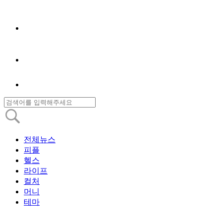
전체뉴스
피플
헬스
라이프
컬처
머니
테마