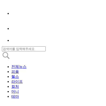
전체뉴스
피플
헬스
라이프
컬처
머니
테마