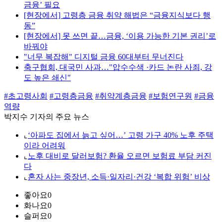
금융’ 필요
[현장에서] 고령층 금융 취약 해법은 “금융지식보다 행
동”
[현장에서] 못 쓰면 끝…금융, ‘이용 가능한 기본 권리’로
바꿔야
"너무 복잡해" 디지털 금융 60대부터 무너진다
축구협회, 대국민 사과…"압수수색 ·카드 논란 사죄, 강
도 높은 쇄신"
#초고령사회
#고령층금융
#취약계층금융
#보험연구원
#금융
역량
박지수 기자의 주요 뉴스
⌞
‘아파도 집에서 늙고 싶어…’ 고령 가구 40% 노후 주택
이라 어려워
⌞
노후 대비로 달러보험? 환율 오르면 보험료 부담 커진
다
⌞
혼자 사는 중장년, 소득·일자리·건강 ‘복합 위험’ 비상
좋아요
0
화나요
0
슬퍼요
0