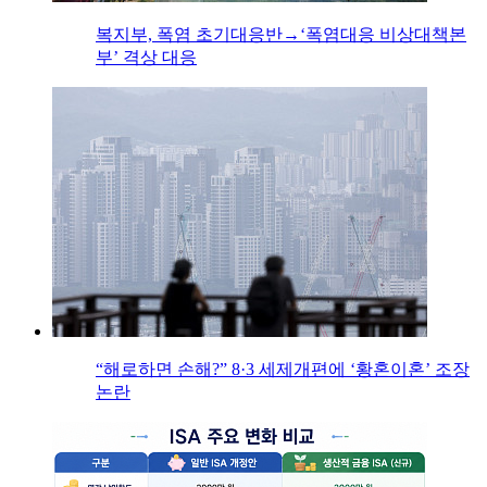
복지부, 폭염 초기대응반→‘폭염대응 비상대책본
부’ 격상 대응
“해로하면 손해?” 8·3 세제개편에 ‘황혼이혼’ 조장
논란