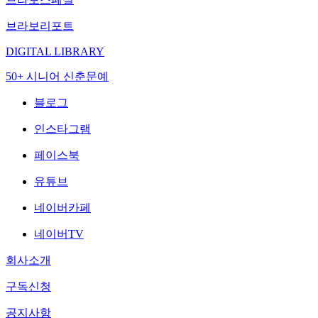
브라보리포트
DIGITAL LIBRARY
50+ 시니어 신춘문예
블로그
인스타그램
페이스북
유튜브
네이버카페
네이버TV
회사소개
구독신청
공지사항