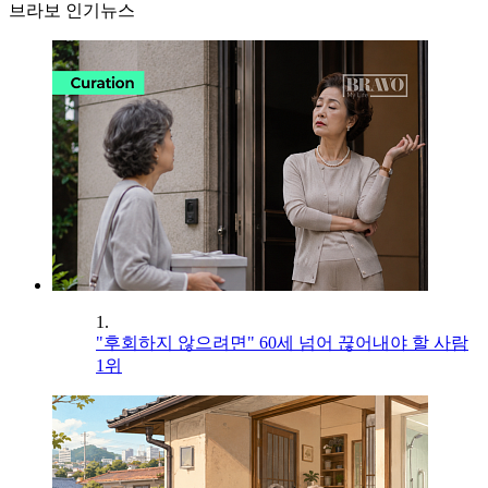
브라보 인기뉴스
1.
"후회하지 않으려면" 60세 넘어 끊어내야 할 사람
1위