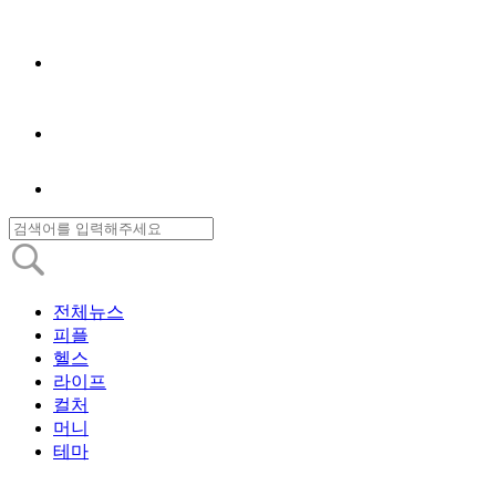
전체뉴스
피플
헬스
라이프
컬처
머니
테마