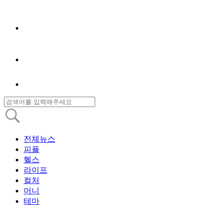
전체뉴스
피플
헬스
라이프
컬처
머니
테마