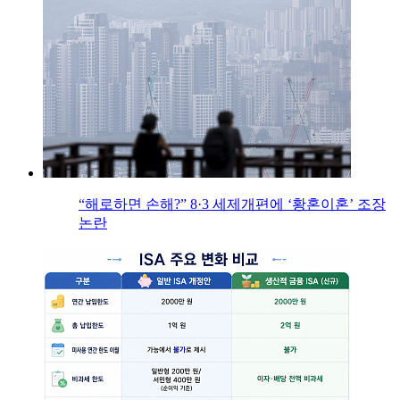
“해로하면 손해?” 8·3 세제개편에 ‘황혼이혼’ 조장
논란