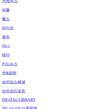
전체뉴스
피플
헬스
라이프
컬처
머니
테마
카드뉴스
컷&칼럼
브라보스페셜
브라보리포트
DIGITAL LIBRARY
50+ 시니어 신춘문예