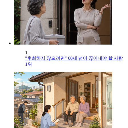
1.
"후회하지 않으려면" 60세 넘어 끊어내야 할 사람
1위