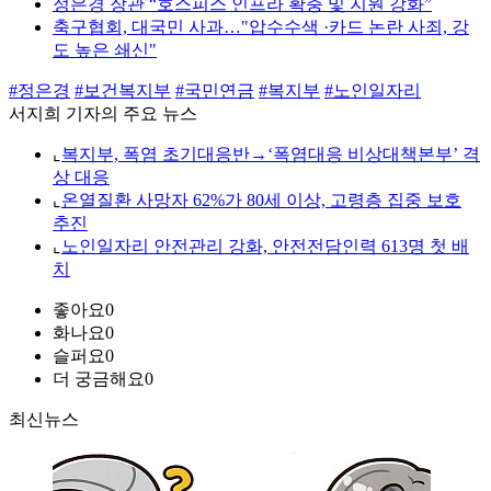
정은경 장관 “호스피스 인프라 확충 및 지원 강화”
축구협회, 대국민 사과…"압수수색 ·카드 논란 사죄, 강
도 높은 쇄신"
#정은경
#보건복지부
#국민연금
#복지부
#노인일자리
서지희 기자의 주요 뉴스
⌞
복지부, 폭염 초기대응반→‘폭염대응 비상대책본부’ 격
상 대응
⌞
온열질환 사망자 62%가 80세 이상, 고령층 집중 보호
추진
⌞
노인일자리 안전관리 강화, 안전전담인력 613명 첫 배
치
좋아요
0
화나요
0
슬퍼요
0
더 궁금해요
0
최신뉴스