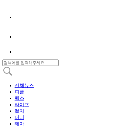
전체뉴스
피플
헬스
라이프
컬처
머니
테마