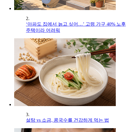
2.
‘아파도 집에서 늙고 싶어…’ 고령 가구 40% 노후
주택이라 어려워
3.
설탕 vs 소금, 콩국수를 건강하게 먹는 법