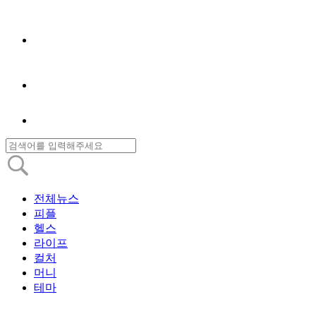
전체뉴스
피플
헬스
라이프
컬처
머니
테마