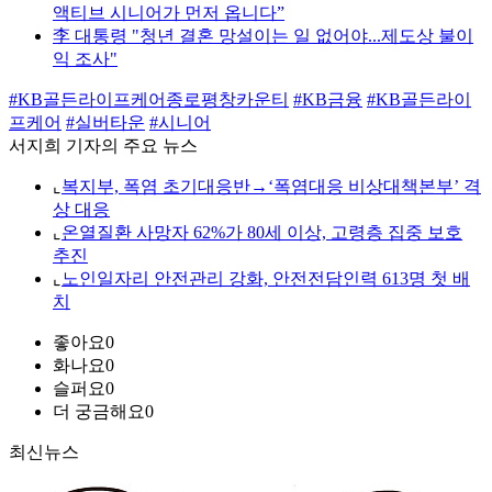
액티브 시니어가 먼저 옵니다”
李 대통령 "청년 결혼 망설이는 일 없어야...제도상 불이
익 조사"
#KB골든라이프케어종로평창카운티
#KB금융
#KB골든라이
프케어
#실버타운
#시니어
서지희 기자의 주요 뉴스
⌞
복지부, 폭염 초기대응반→‘폭염대응 비상대책본부’ 격
상 대응
⌞
온열질환 사망자 62%가 80세 이상, 고령층 집중 보호
추진
⌞
노인일자리 안전관리 강화, 안전전담인력 613명 첫 배
치
좋아요
0
화나요
0
슬퍼요
0
더 궁금해요
0
최신뉴스