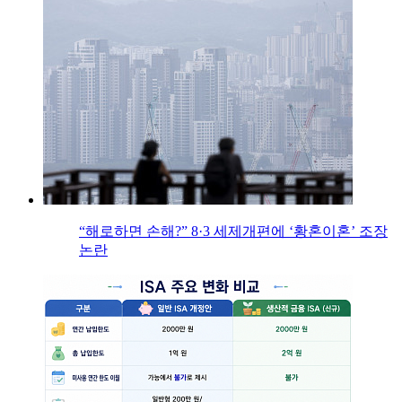
“해로하면 손해?” 8·3 세제개편에 ‘황혼이혼’ 조장
논란