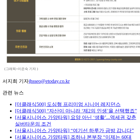
(그래픽=이은숙 기자 )
서지희 기자
jhsseo@etoday.co.kr
관련 뉴스
[더클래식500] 도심형 프리미엄 시니어 레지던스
[더클래식500] “자산이 아니라 ‘제2의 인생’을 선택했죠”
[서울시니어스 가양타워] 요양 아닌 ‘생활’...역세권 갖춘
실버타운의 조건
[서울시니어스 가양타워] “여기선 하루가 금방 갑니다”
[서울시니어스 가양타워] 조하나 본부장 “이제는 60대