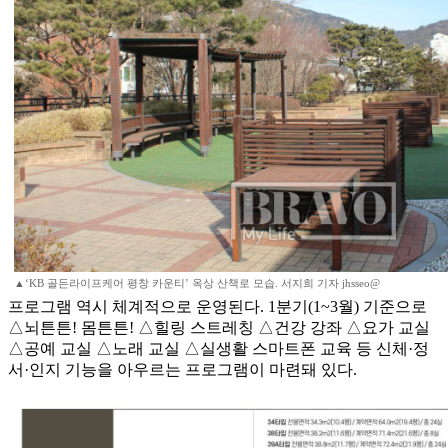
▲‘KB 골든라이프케어 평창 카운티’ 옥상 산책로 모습. 서지희 기자 jhsseo@
프로그램 역시 체계적으로 운영된다. 1분기(1~3월) 기준으로
△뇌튼튼! 몸튼튼! △힐링 스트레칭 △건강 강좌 △요가 교실
△공예 교실 △노래 교실 △실생활 스마트폰 교육 등 신체·정
서·인지 기능을 아우르는 프로그램이 마련돼 있다.