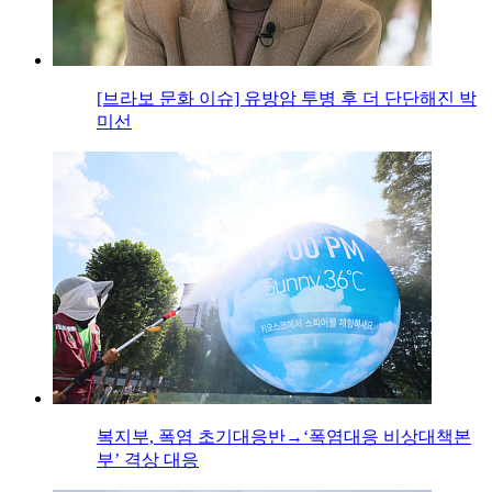
[브라보 문화 이슈] 유방암 투병 후 더 단단해진 박
미선
복지부, 폭염 초기대응반→‘폭염대응 비상대책본
부’ 격상 대응