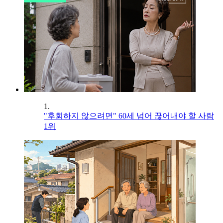
1.
"후회하지 않으려면" 60세 넘어 끊어내야 할 사람
1위