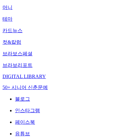
머니
테마
카드뉴스
컷&칼럼
브라보스페셜
브라보리포트
DIGITAL LIBRARY
50+ 시니어 신춘문예
블로그
인스타그램
페이스북
유튜브