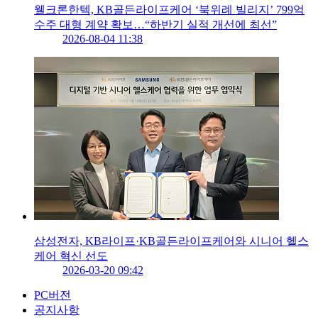
웰크론한텍, KB골든라이프케어 ‘북위례 빌리지’ 799억
수주 대형 계약 확보…“하반기 실적 개선에 최선”
2026-08-04 11:38
삼성전자, KB라이프·KB골든라이프케어와 시니어 헬스
케어 혁신 선도
2026-03-20 09:42
PC버전
공지사항