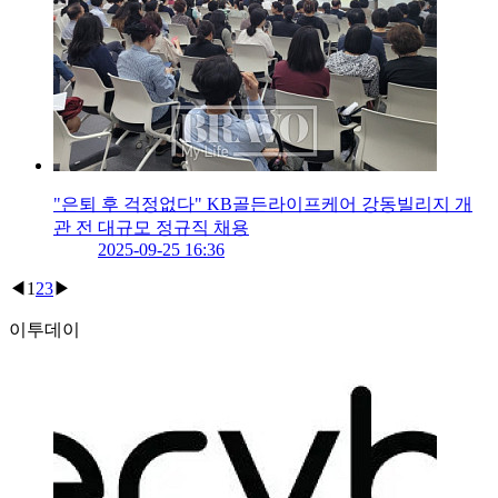
"은퇴 후 걱정없다" KB골든라이프케어 강동빌리지 개
관 전 대규모 정규직 채용
2025-09-25 16:36
◀
1
2
3
▶
이투데이