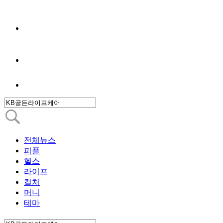
전체뉴스
피플
헬스
라이프
컬처
머니
테마