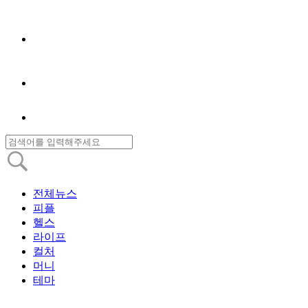
전체뉴스
피플
헬스
라이프
컬처
머니
테마