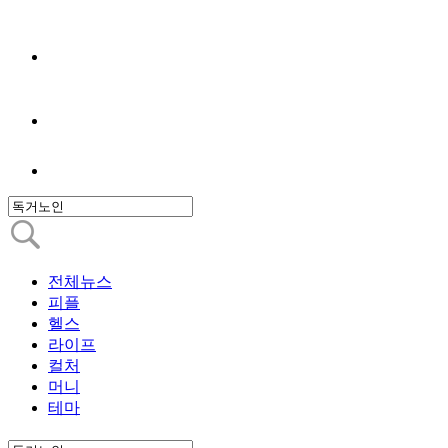
전체뉴스
피플
헬스
라이프
컬처
머니
테마