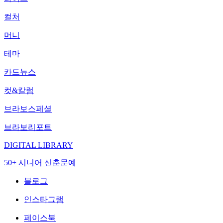
컬처
머니
테마
카드뉴스
컷&칼럼
브라보스페셜
브라보리포트
DIGITAL LIBRARY
50+ 시니어 신춘문예
블로그
인스타그램
페이스북