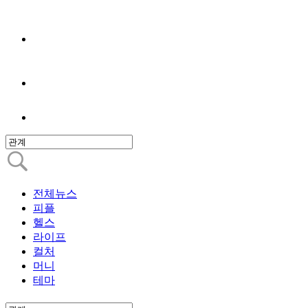
전체뉴스
피플
헬스
라이프
컬처
머니
테마