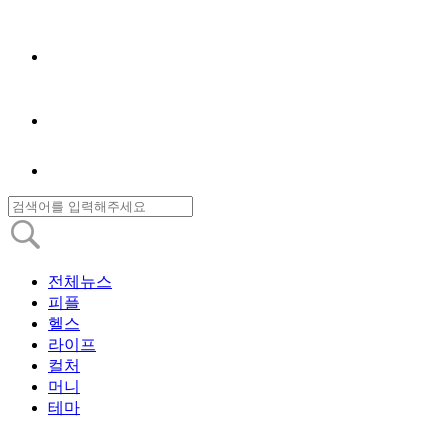
전체뉴스
피플
헬스
라이프
컬처
머니
테마