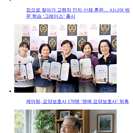
집으로 찾아가 고령자 인지·신체 훈련… 시니어 방
문 학습 ‘그레이스’ 출시
케어링, 요양보호사 170명 ‘명예 요양보호사’ 위촉