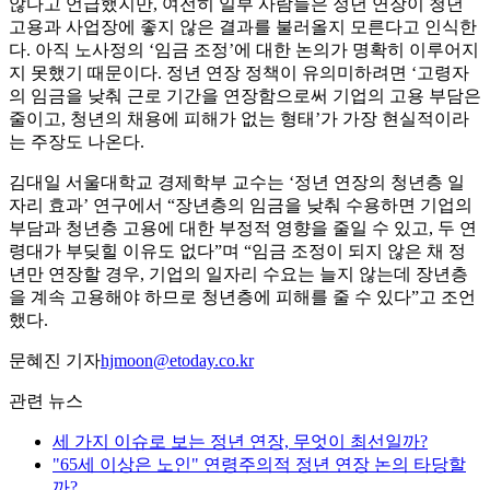
않다고 언급했지만, 여전히 일부 사람들은 정년 연장이 청년
고용과 사업장에 좋지 않은 결과를 불러올지 모른다고 인식한
다. 아직 노사정의 ‘임금 조정’에 대한 논의가 명확히 이루어지
지 못했기 때문이다. 정년 연장 정책이 유의미하려면 ‘고령자
의 임금을 낮춰 근로 기간을 연장함으로써 기업의 고용 부담은
줄이고, 청년의 채용에 피해가 없는 형태’가 가장 현실적이라
는 주장도 나온다.
김대일 서울대학교 경제학부 교수는 ‘정년 연장의 청년층 일
자리 효과’ 연구에서 “장년층의 임금을 낮춰 수용하면 기업의
부담과 청년층 고용에 대한 부정적 영향을 줄일 수 있고, 두 연
령대가 부딪힐 이유도 없다”며 “임금 조정이 되지 않은 채 정
년만 연장할 경우, 기업의 일자리 수요는 늘지 않는데 장년층
을 계속 고용해야 하므로 청년층에 피해를 줄 수 있다”고 조언
했다.
문혜진 기자
hjmoon@etoday.co.kr
관련 뉴스
세 가지 이슈로 보는 정년 연장, 무엇이 최선일까?
"65세 이상은 노인" 연령주의적 정년 연장 논의 타당할
까?