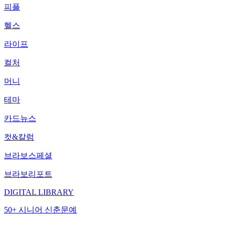
피플
헬스
라이프
컬처
머니
테마
카드뉴스
컷&칼럼
브라보스페셜
브라보리포트
DIGITAL LIBRARY
50+ 시니어 신춘문예