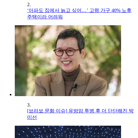
2.
‘아파도 집에서 늙고 싶어…’ 고령 가구 40% 노후
주택이라 어려워
3.
[브라보 문화 이슈] 유방암 투병 후 더 단단해진 박
미선