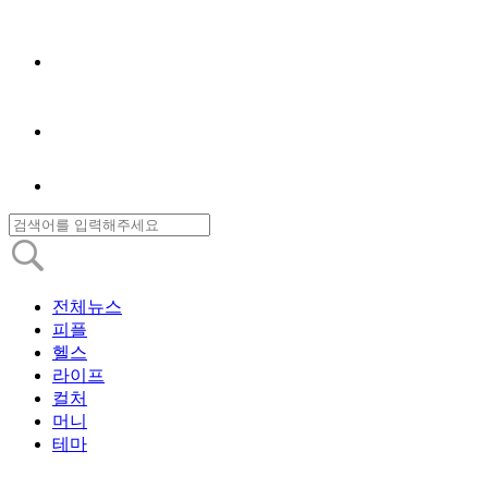
전체뉴스
피플
헬스
라이프
컬처
머니
테마