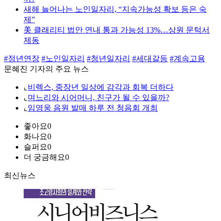
새해 늘어나는 노인일자리, “지속가능성 확보 등은 숙
제”
美 클래리티 법안 연내 통과 가능성 13%…상원 문턱서
제동
#정년연장
#노인일자리
#청년일자리
#세대갈등
#계속고용
문혜진 기자의 주요 뉴스
⌞
비렉스, 중장년 일상에 감각과 회복 더하다
⌞
며느리와 시어머니, 친구가 될 수 있을까?
⌞
임영웅 음원 발매 하루 전 청음회 개최
좋아요
0
화나요
0
슬퍼요
0
더 궁금해요
0
최신뉴스