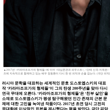
▲2017년 <카라마조프가의 형제들>에 이어 <대심문관과 파우스트>, <단테 신곡-지옥편>
즈에 지속적으로 함께하고 있는 배우 정동환이 다시 한 번 피악과 손을 잡는다. (극단 피악
러시아 문학을 대표하는 세계적인 문호 도스토옙스키의 대표
작 ‘카라마조프가의 형제들’이 그의 탄생 200주년을 맞아 다시
연극 무대에 오른다. ‘카라마조프가의 형제들’은 ‘친부 살인’을
소재로 도스토옙스키가 평생 탐구해왔던 인간 존재의 근본 문
제에 대한 고민을 녹여낸 작품이다. 2017년 초연 당시 고전의
무대화에 이상적인 표본을 제시했다는 평을 받았다. 극단 피악