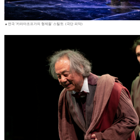
▲연극 '카라마조프가의 형제들' 스틸컷. (극단 피악)