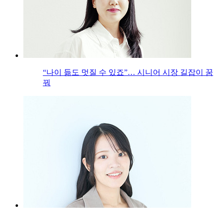
“나이 듦도 멋질 수 있죠”… 시니어 시장 길잡이 꿈
꿔