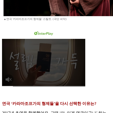
▲연극 '카라마조프가의 형제들' 스틸컷. (극단 피악)
연극 ‘카라마조프가의 형제들’을 다시 선택한 이유는?
2017년 초연을 함께했어요. 그때 ‘아, 이게 연극이구나’ 하는