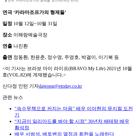
▲연극 '카라마조프가의 형제들' 포스터(극단 피악)
연극 ‘카라마조프가의 형제들’
일정
10월 12일~10월 31일
장소
이해랑예술극장
연출
나진환
출연
정동환, 한윤춘, 정수영, 주영호, 박결이, 이기복 등
<이 기사는 브라보 마이 라이프(BRAVO My Life) 2021년 10월
호(VOL.82)에 게재됐습니다.>
신다정 인턴 기자
dajeong@etoday.co.kr
관련 뉴스
"속수무책으로 커지는 마음" 배우 이아현의 뮤지컬 도전
기
“지금이 일리아드를 봐야 할 시점” 30년차 배테랑 배우
황석정
배우 서범석, 베토벤의 열정과 회한을 노래하다