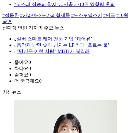
"코스피 상승의 착시"…시총 3~10위 영향력 후퇴
#정동환
#카라마조프가의형제들
#도스토옙스키
#연극
#10월
공연
신다정 인턴 기자의 주요 뉴스
⌞
실버 스마트 케어 전문 기업 ‘캐어유’
⌞
음악과 낭만 솟아 넘치는 LP 카페 ‘흐르는 물’
⌞
“당신은 이런 사람” MBTI가 뭐길래
좋아요
0
화나요
0
슬퍼요
0
더 궁금해요
0
최신뉴스