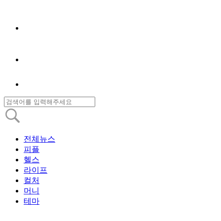
전체뉴스
피플
헬스
라이프
컬처
머니
테마