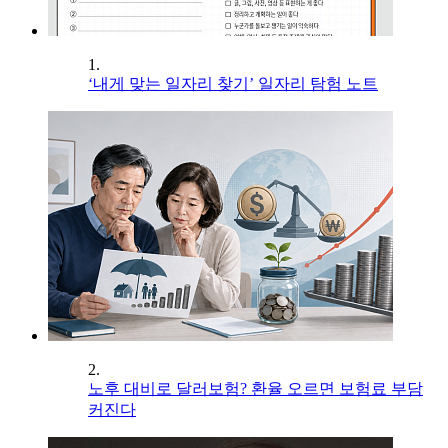
1.
‘내게 맞는 일자리 찾기’ 일자리 탐험 노트
2.
노후 대비로 달러보험? 환율 오르면 보험료 부담
커진다