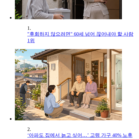
1.
"후회하지 않으려면" 60세 넘어 끊어내야 할 사람
1위
2.
‘아파도 집에서 늙고 싶어…’ 고령 가구 40% 노후