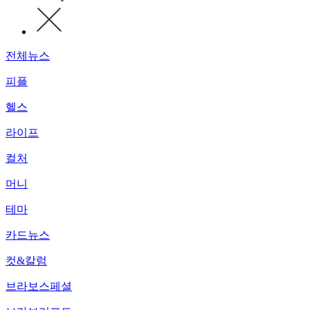
전체뉴스
피플
헬스
라이프
컬처
머니
테마
카드뉴스
컷&칼럼
브라보스페셜