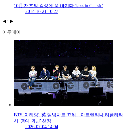
10月 재즈의 감성에 푹 빠지다 'Jazz in Classic'
2014-10-21 10:27
◀
1
▶
이투데이
BTS '아리랑', 英 앨범차트 37위…아르헨티나 라플라타
시 '명예 외빈' 선정
2026-07-04 14:04