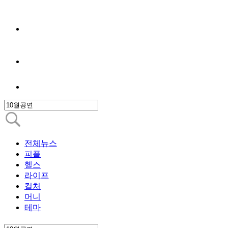
전체뉴스
피플
헬스
라이프
컬처
머니
테마