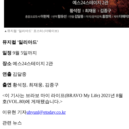
▲뮤지컬 ‘일리아드’ 포스터.(더웨이브)
뮤지컬 '일리아드'
일정
9월 5일까지
장소
예스24스테이지 2관
연출
김달중
출연
황석정, 최재웅, 김종구
<이 기사는 브라보 마이 라이프(BRAVO My Life) 2021년 8월
호(VOL.80)에 게재됐습니다.>
이유현 기자
uhyunl@etoday.co.kr
관련 뉴스