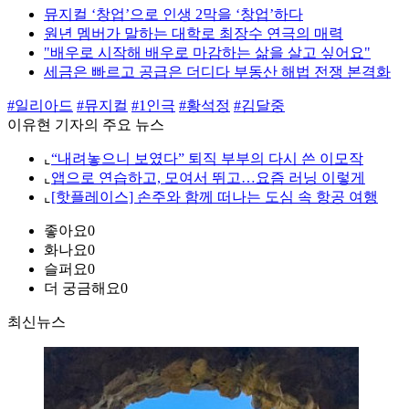
뮤지컬 ‘창업’으로 인생 2막을 ‘창업’하다
원년 멤버가 말하는 대학로 최장수 연극의 매력
"배우로 시작해 배우로 마감하는 삶을 살고 싶어요"
세금은 빠르고 공급은 더디다 부동산 해법 전쟁 본격화
#일리아드
#뮤지컬
#1인극
#황석정
#김달중
이유현 기자의 주요 뉴스
⌞
“내려놓으니 보였다” 퇴직 부부의 다시 쓴 이모작
⌞
앱으로 연습하고, 모여서 뛰고…요즘 러닝 이렇게
⌞
[핫플레이스] 손주와 함께 떠나는 도심 속 항공 여행
좋아요
0
화나요
0
슬퍼요
0
더 궁금해요
0
최신뉴스