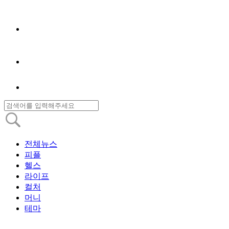
전체뉴스
피플
헬스
라이프
컬처
머니
테마