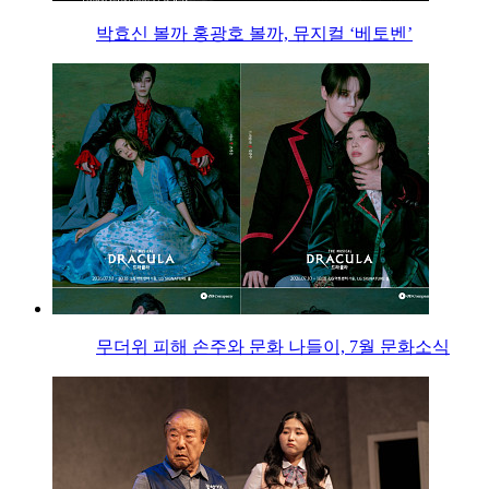
박효신 볼까 홍광호 볼까, 뮤지컬 ‘베토벤’
무더위 피해 손주와 문화 나들이, 7월 문화소식