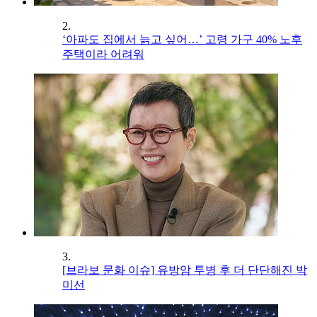
2.
‘아파도 집에서 늙고 싶어…’ 고령 가구 40% 노후
주택이라 어려워
3.
[브라보 문화 이슈] 유방암 투병 후 더 단단해진 박
미선