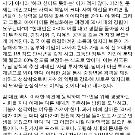
서’가 아니라 ‘하고 싶어도 못하는’ 이가 적지 않다. 이러한 문
제는 개인보다도 사회적 책임이 크다. 사회 혁신을 하려면 청
년들이 상상력을 발휘해 좋은 아이디어를 쏟아내야 한다. 그리
고 그들의 아이디어를 현실화하는 과정에 50+세대의 경험이
요구된다”며 “현대인은 아이디어를 내고 경험을 돌아볼 시간
이 부족하다. 경쟁사회 속 여유와 공백을 갖는 건 자칫 무모하
게 여겨진다. 결국 이를 해결하려면 소득과 일자리 보존이 가
능해야 하고, 정부와 기업이 나서야 한다. 가령 퇴직 전 50대에
게도 1년 정도 안식년을 갖게 하고, 그동안 정부와 기업이 분담
해 월급의 80% 정도를 보장하는 식으로 말이다. 이는 한국판
뉴딜 정책의 추진 과제인 ‘사람 투자’처럼, 낭비가 아닌 투자의
개념으로 봐야 한다. 이러한 쉼을 통해 중장년은 경력을 재정
비하고 성찰함으로써 자신의 역량을 강화해 새로운 일자리로
의 도약을 안정적으로 이뤄낼 것이다”라고 내다봤다.
김 대표 역시 이러한 의견에 동의하며 “개인을 위해 경쟁하던
사회를 지나 이제는 다른 세대와 공존하는 방향을 모색하고,
더불어 생각하는 여유를 가져야 한다. 과거 바삐 살아온 50+세
대가 이제는 더디 살아가며 천천히 자신을 돌아보고 새로운 인
생을 꿈꿨으면 한다”며 “그 어렵던 시절 대한민국을 일으킨 분
들이다. 마찬가지로 포스트 코로나, 고령화 시대의 문제를 해
결할 주인공이 될 수 있다. 그런 자신감으로 2021년은 함께 배