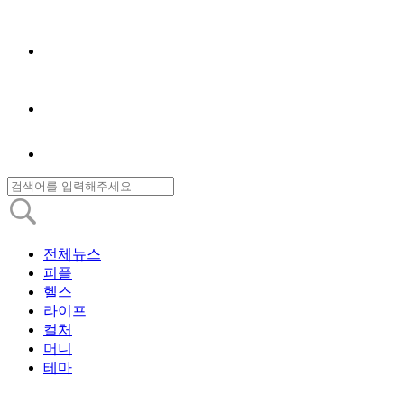
전체뉴스
피플
헬스
라이프
컬처
머니
테마