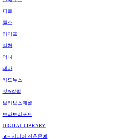
피플
헬스
라이프
컬처
머니
테마
카드뉴스
컷&칼럼
브라보스페셜
브라보리포트
DIGITAL LIBRARY
50+ 시니어 신춘문예