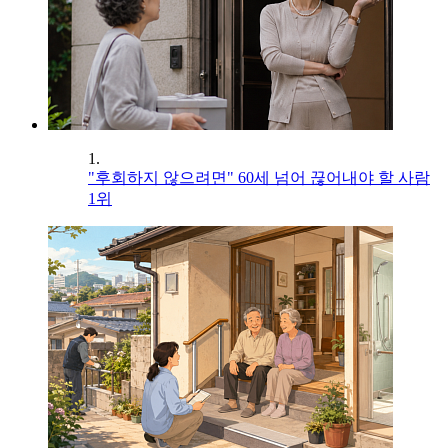
1.
"후회하지 않으려면" 60세 넘어 끊어내야 할 사람
1위