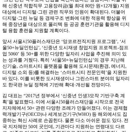
해 신중년 적합직무 고용장려금(월 최대 80만 원×12개월) 지원
대상에서 디지털·그린 관련 직무와 인원이 확대된다. 더불어
디지털·그린 뉴딜 등 경제구조 변화에 대한 적응력 향상을 위
해 중장년을 대상으로 폴리텍 등 공공 훈련기관을 활용해 디지
털 융합 훈련을 지원할 계획이다.
앞서 서울시50플러스재단은 ‘앙코르전직지원 프로그램’, ‘서
울50+뉴딜인턴십’, ‘신중년 도시재생 창업지원 프로젝트-점프
업 5060’ 등 50+를 위한 다양한 일자리 사업을 추진해 의미 있
는 성과를 거뒀다. 특히 ‘서울50+뉴딜인턴십’의 경우 지난해
신기술, 스마트시티 플랫폼을 활용해 도시문제(환경, 에너지,
디지털 소외 등)를 해결하는 ‘스마트시티 전문인력’을 지원한
바 있다. 이를 비롯한 도시재생이나 그린스마트 분야의 일자리
도 한국판 뉴딜 정책에 기반해 확대·개선될 전망이다.
김 대표는 “2017년 정부에서 ‘신중년 인생3모작 기반구축 계
획’을 발표했다. 이에 서울시50플러스재단을 시작으로 전국
지자체에서 50+ 관련 다양한 조례가 만들어졌다. 이는 경제협
력개발기구(OECD)나 세계보건기구(WHO) 등 해외에서도 집
중하는 혁신 사례로 손꼽힌다. 물론 다소 아쉬운 점도 있다. 전
국 지자체만 50여 곳인데, 기관마다 지원하는 연령대도 다르