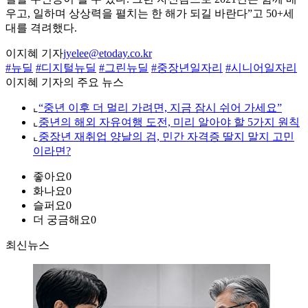
우고, 일하며 상상력을 펼치는 한 해가 되길 바란다”고 50+세
대를 격려했다.
이지혜 기자
jyelee@etoday.co.kr
#뉴딜
#디지털뉴딜
#그린뉴딜
#중장년일자리
#시니어일자리
이지혜 기자의 주요 뉴스
⌞
“중년 이후 더 멀리 가려면, 지금 잠시 쉬어 가세요”
⌞
중년의 해외 자유여행 도전, 미리 알아야 할 5가지 원칙
⌞
중장년 재취업 양날의 검, 민간 자격증 딸지 말지 고민
이라면?
좋아요
0
화나요
0
슬퍼요
0
더 궁금해요
0
최신뉴스