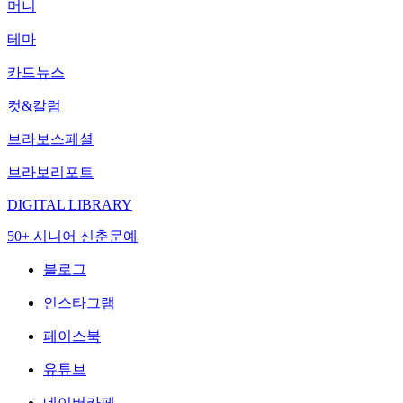
머니
테마
카드뉴스
컷&칼럼
브라보스페셜
브라보리포트
DIGITAL LIBRARY
50+ 시니어 신춘문예
블로그
인스타그램
페이스북
유튜브
네이버카페