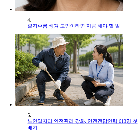
4.
팔자주름 생겨 고민이라면 지금 해야 할 일
5.
노인일자리 안전관리 강화, 안전전담인력 613명 첫
배치