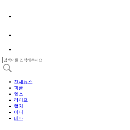
전체뉴스
피플
헬스
라이프
컬처
머니
테마