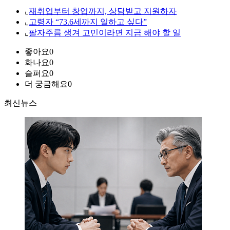
⌞
재취업부터 창업까지, 상담받고 지원하자
⌞
고령자 “73.6세까지 일하고 싶다”
⌞
팔자주름 생겨 고민이라면 지금 해야 할 일
좋아요
0
화나요
0
슬퍼요
0
더 궁금해요
0
최신뉴스