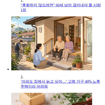
1.
"후회하지 않으려면" 60세 넘어 끊어내야 할 사람
1위
2.
‘아파도 집에서 늙고 싶어…’ 고령 가구 40% 노후
주택이라 어려워