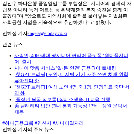
김진우 하나은행 중앙영업그룹 부행장은 “시니어의 경제적 자
립뿐 아니라 독거 어르신 등 취약계층의 복지 증진을 함께 이
끌겠다”며 “앞으로도 지역사회에 활력을 불어넣는 차별화된
사회공헌 사업을 지속적으로 추진하겠다”고 밝혔다.
전혜정 기자
angela@etoday.co.kr
관련 뉴스
사람인, 4060세대 영시니어 커리어 플랫폼 ‘원더풀시니
어’ 출시
시니어 맞춤 서비스 '일·돈·안전' 금융권이 풀세팅
[챗GPT 브리핑] 노인, 디지털 기기 자주 쓰면 치매 위험
낮아진다 外
[챗GPT 브리핑] 여성 노인 4명 중 1명, 연명의료 중단 서
약 外
[중장년 필독 정보통] 심폐소생술, IT교육 진행
美 클래리티 법안 연내 통과 가능성 13%…상원 문턱서
제동
#하나금융그룹
#인천시
#시니어일자리
전혜정 기자의 주요 뉴스