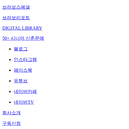
브라보스페셜
브라보리포트
DIGITAL LIBRARY
50+ 시니어 신춘문예
블로그
인스타그램
페이스북
유튜브
네이버카페
네이버TV
회사소개
구독신청