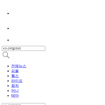
전체뉴스
피플
헬스
라이프
컬처
머니
테마