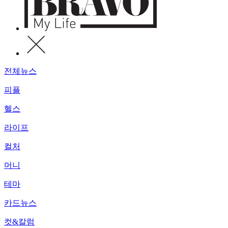
전체뉴스
피플
헬스
라이프
컬처
머니
테마
카드뉴스
컷&칼럼