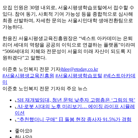
모집 인원은 30명 내외로, 서울시평생학습포털에서 접수할 수
있다. 참여 동기, 사회적 기여 가능성 등을 종합적으로 심사해
최종 선발하며, 자세한 문의는 서울시민대학 생애전환팀으로
가능하다.
한용진 서울시평생교육진흥원장은 “넥스트 아카데미는 은퇴
리더 세대의 역량을 공공의 이익으로 연결하는 플랫폼”이라며
“5060세대의 지혜와 전문성이 서울의 미래 자산이 되도록 지
원하겠다”고 말했다.
이준호 노인복지 전문 기자
jhlee@etoday.co.kr
#서울시평생교육진흥원
#서울시평생학습포털
#넥스트아카데
미
이준호 노인복지 전문 기자의 주요 뉴스
⌞
SH 재개발임대, 청년 문턱 낮추자 고령층은 ‘그림의 떡’
⌞
AI·로봇 시대의 노후 미리보기… 에이징 라이프 시뮬레
이션
⌞
“추천했더니 구매” 日 돌봄 현장 종사자 91.5%가 경험
좋아요
0
화나요
0