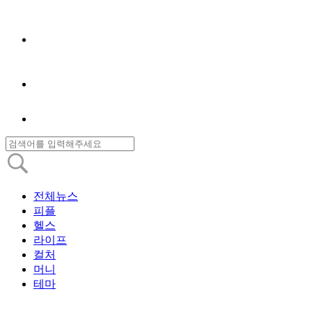
전체뉴스
피플
헬스
라이프
컬처
머니
테마