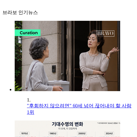
브라보 인기뉴스
1.
"후회하지 않으려면" 60세 넘어 끊어내야 할 사람
1위