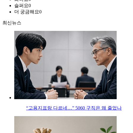
슬퍼요
0
더 궁금해요
0
최신뉴스
“고용지표랑 다르네…” 5060 구직은 왜 줄었나