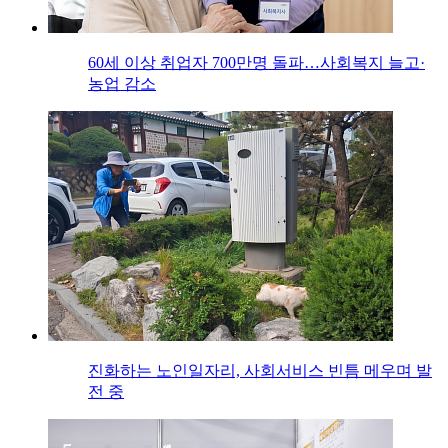
60세 이상 취업자 700만명 돌파…사회복지 늘고·
농업 감소
진화하는 노인일자리, 사회서비스 빈틈 메우며 발
전 중