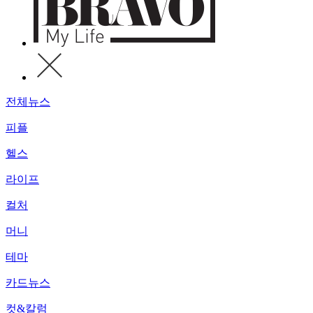
전체뉴스
피플
헬스
라이프
컬처
머니
테마
카드뉴스
컷&칼럼