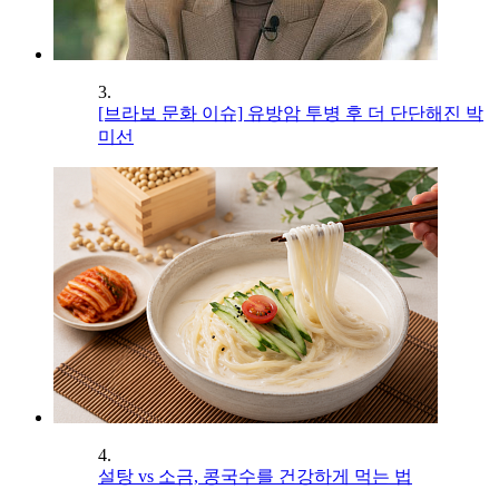
3.
[브라보 문화 이슈] 유방암 투병 후 더 단단해진 박
미선
4.
설탕 vs 소금, 콩국수를 건강하게 먹는 법