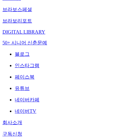
브라보스페셜
브라보리포트
DIGITAL LIBRARY
50+ 시니어 신춘문예
블로그
인스타그램
페이스북
유튜브
네이버카페
네이버TV
회사소개
구독신청