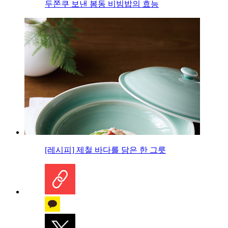
두쫀쿠 보낸 봄동 비빔밥의 효능
[레시피] 제철 바다를 담은 한 그릇