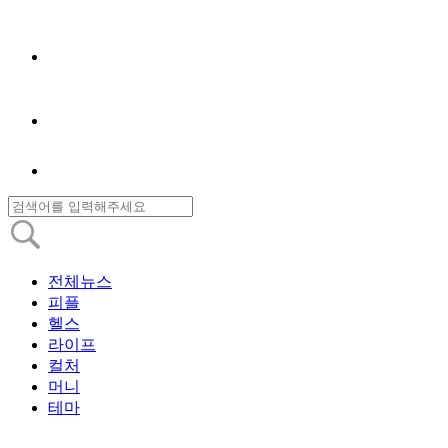
전체뉴스
피플
헬스
라이프
컬처
머니
테마