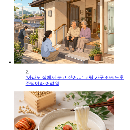
2.
‘아파도 집에서 늙고 싶어…’ 고령 가구 40% 노후
주택이라 어려워