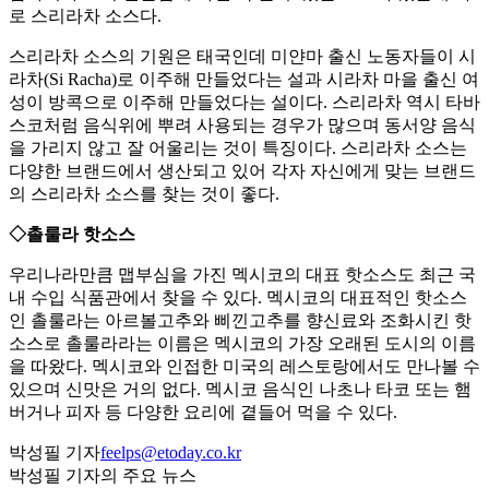
로 스리라차 소스다.
스리라차 소스의 기원은 태국인데 미얀마 출신 노동자들이 시
라차(Si Racha)로 이주해 만들었다는 설과 시라차 마을 출신 여
성이 방콕으로 이주해 만들었다는 설이다. 스리라차 역시 타바
스코처럼 음식위에 뿌려 사용되는 경우가 많으며 동서양 음식
을 가리지 않고 잘 어울리는 것이 특징이다. 스리라차 소스는
다양한 브랜드에서 생산되고 있어 각자 자신에게 맞는 브랜드
의 스리라차 소스를 찾는 것이 좋다.
◇촐룰라 핫소스
우리나라만큼 맵부심을 가진 멕시코의 대표 핫소스도 최근 국
내 수입 식품관에서 찾을 수 있다. 멕시코의 대표적인 핫소스
인 촐룰라는 아르볼고추와 삐낀고추를 향신료와 조화시킨 핫
소스로 촐룰라라는 이름은 멕시코의 가장 오래된 도시의 이름
을 따왔다. 멕시코와 인접한 미국의 레스토랑에서도 만나볼 수
있으며 신맛은 거의 없다. 멕시코 음식인 나초나 타코 또는 햄
버거나 피자 등 다양한 요리에 곁들어 먹을 수 있다.
박성필 기자
feelps@etoday.co.kr
박성필 기자의 주요 뉴스