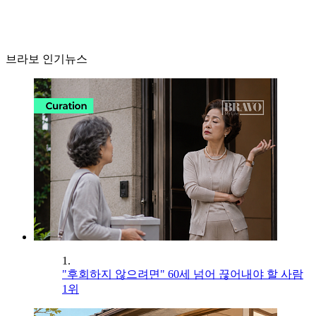
브라보 인기뉴스
1.
"후회하지 않으려면" 60세 넘어 끊어내야 할 사람
1위