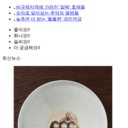
⌞
비규제지역에 가려진 '알짜' 호재들
⌞
숫자로 알아보는 추억의 앨범들
⌞
늦추면 더 받는 '똘똘한' 국민연금
좋아요
0
화나요
0
슬퍼요
0
더 궁금해요
0
최신뉴스