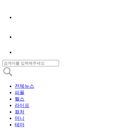
전체뉴스
피플
헬스
라이프
컬처
머니
테마