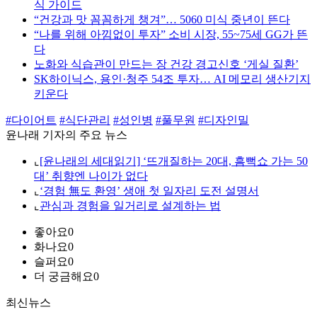
식 가이드
“건강과 맛 꼼꼼하게 챙겨”… 5060 미식 중년이 뜬다
“나를 위해 아낌없이 투자” 소비 시장, 55~75세 GG가 뜬
다
노화와 식습관이 만드는 장 건강 경고신호 ‘게실 질환’
SK하이닉스, 용인·청주 54조 투자… AI 메모리 생산기지
키운다
#다이어트
#식단관리
#성인병
#풀무원
#디자인밀
윤나래 기자의 주요 뉴스
⌞
[윤나래의 세대읽기] ‘뜨개질하는 20대, 흠뻑쇼 가는 50
대’ 취향엔 나이가 없다
⌞
‘경험 無도 환영’ 생애 첫 일자리 도전 설명서
⌞
관심과 경험을 일거리로 설계하는 법
좋아요
0
화나요
0
슬퍼요
0
더 궁금해요
0
최신뉴스