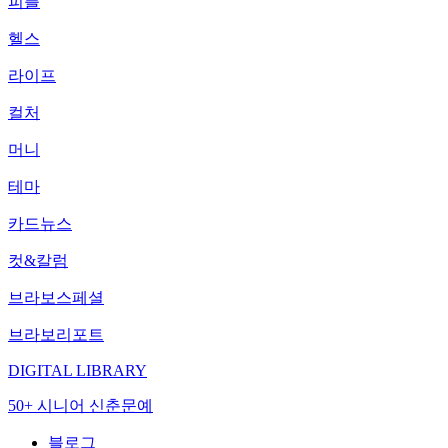
피플
헬스
라이프
컬처
머니
테마
카드뉴스
컷&칼럼
브라보스페셜
브라보리포트
DIGITAL LIBRARY
50+ 시니어 신춘문예
블로그