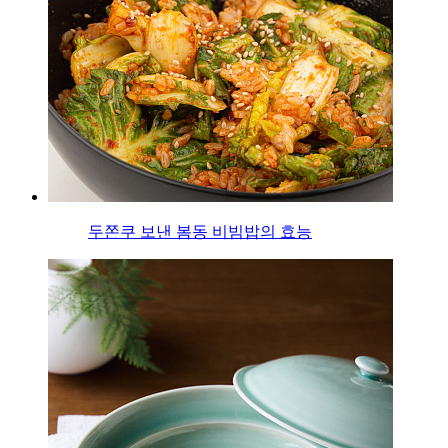
두쫀쿠 보낸 봄동 비빔밥의 효능