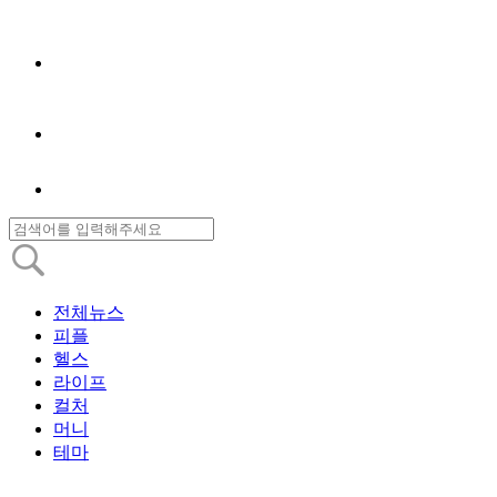
전체뉴스
피플
헬스
라이프
컬처
머니
테마