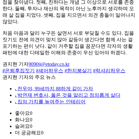
점을 찾아냈다. 첫째, 친하다는 개념 그 이상으로 서로를 존중
한다. 둘째, 투자나 재산의 목적이 아닌 노후까지 생각하며 오
래 살 집을 지었다. 셋째, 집을 지으면서 의견 충돌이 일어나지
않았다.
처음 마음과 달리 누구든 살면서 서로 부딪칠 수도 있다. 집을
짓기도 전에 의견이 맞지 않아 갈등이 생긴다면 함께 사는 걸
포기하는 편이 낫다. 같이 거주할 집을 꿈꾼다면 각자의 생활
패턴에 대한 디테일한 이해와 존중이 우선 있어야 하겠다.
권지현 기자
9090ji@etoday.co.kr
#은퇴후집짓기
#셰어하우스
#한지붕살기
#럭셔리하우스
권지현 기자의 주요 뉴스
⌞
전우야, 99세까지 88하게 같이 가자
⌞
박연재 변호사, 옳은 것을 알리고 정의롭게 살다
⌞
집의 가치를 높여주는 인테리어
좋아요
0
화나요
0
슬퍼요
0
더 궁금해요
0