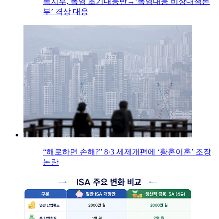
복지부, 폭염 초기대응반→‘폭염대응 비상대책본
부’ 격상 대응
“해로하면 손해?” 8·3 세제개편에 ‘황혼이혼’ 조장
논란