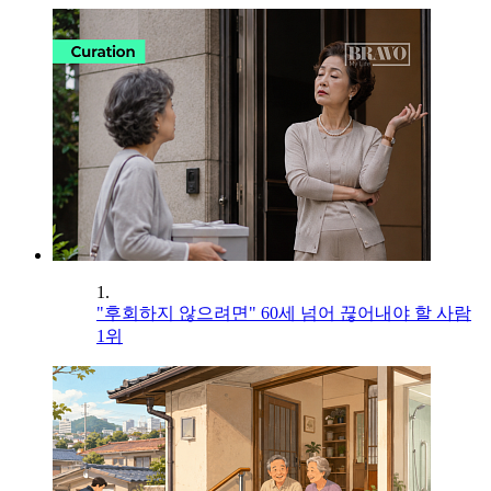
1.
"후회하지 않으려면" 60세 넘어 끊어내야 할 사람
1위