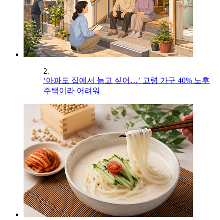
2.
‘아파도 집에서 늙고 싶어…’ 고령 가구 40% 노후
주택이라 어려워