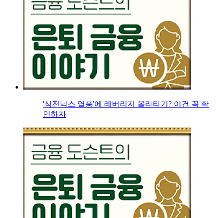
'삼전닉스 열풍'에 레버리지 올라타기? 이건 꼭 확
인하자