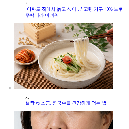
2.
‘아파도 집에서 늙고 싶어…’ 고령 가구 40% 노후
주택이라 어려워
3.
설탕 vs 소금, 콩국수를 건강하게 먹는 법