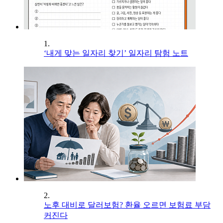
1.
‘내게 맞는 일자리 찾기’ 일자리 탐험 노트
2.
노후 대비로 달러보험? 환율 오르면 보험료 부담
커진다