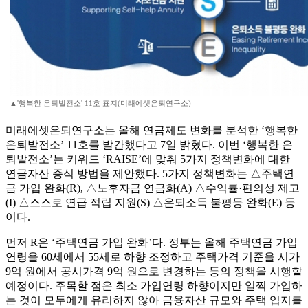
▲'행복한 은퇴발전소' 11호 표지(미래에셋은퇴연구소)
미래에셋은퇴연구소는 올해 연금제도 변화를 분석한 ‘행복한
은퇴발전소’ 11호를 발간했다고 7일 밝혔다. 이번 ‘행복한 은
퇴발전소’는 키워드 ‘RAISE’에 맞춰 5가지 정책변화에 대한
연금자산 증식 방법을 제안했다. 5가지 정책변화는 △주택연
금 가입 완화(R), △노후자금 연금화(A) △수익률·편의성 제고
(I) △스스로 연급 적립 지원(S) △은퇴소득 불평등 완화(E) 등
이다.
먼저 R은 ‘주택연금 가입 완화’다. 정부는 올해 주택연금 가입
연령을 60세에서 55세로 하향 조정하고 주택가격 기준을 시가
9억 원에서 공시가격 9억 원으로 변경하는 등의 정책을 시행할
예정이다. 주목할 점은 최소 가입연령 하향이지만 일찍 가입하
는 것이 모두에게 유리하지 않아 금융자산 규모와 주택 입지를