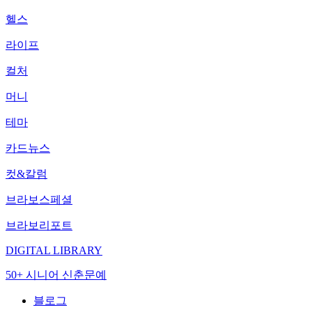
헬스
라이프
컬처
머니
테마
카드뉴스
컷&칼럼
브라보스페셜
브라보리포트
DIGITAL LIBRARY
50+ 시니어 신춘문예
블로그