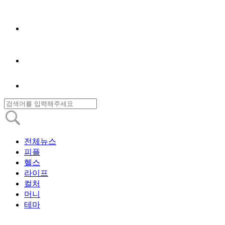
전체뉴스
피플
헬스
라이프
컬처
머니
테마