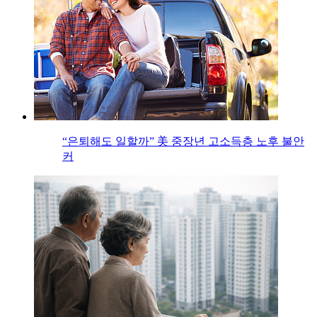
“은퇴해도 일할까” 美 중장년 고소득층 노후 불안
커