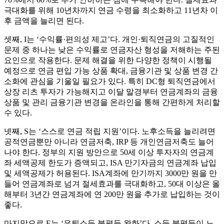
극대화를 위해 10년차까지 연금 수령을 최소화하고 11년차 이
후 금액을 늘리면 된다.
셋째, I는 ‘수익률·편의성 제고’다. 개인·퇴직연금의 고질적인
문제 중 하나는 낮은 수익률로 연금자산 형성을 저해하는 주된
요인으로 작용한다. 문제 해결을 위한 다양한 정책이 시행될
예정으로 연금 편입 가능 상품 확대, 금융기관 및 상품 변경 간
소화에 관심을 기울일 필요가 있다. 특히 DC형 퇴직연금에서
상장 리츠 투자가 가능해지고 이달 말경부터 연금계좌의 금융
상품 및 관리 금융기관 변경을 온라인을 통해 간편하게 처리할
수 있다.
넷째, S는 ‘스스로 연금 적립 지원’이다. 노후소득을 늘리려면
공적연금뿐만 아니라 연금저축, IRP 등 개인연금저축도 늘어
나야 한다. 정부의 지원 방안으로 50세 이상 투자자의 연금계
좌 세액공제 한도가 증액되고, ISA 만기자금의 연금계좌 납입
및 세액공제가 허용된다. ISA계좌에 만기까지 3000만 원을 만
들어 연금계좌로 넘겨 절세효과를 극대화하고, 50대 이상은 올
해부터 3년간 연금계좌에 연 200만 원을 추가로 납입하는 것이
좋다.
마지막으로 E는 ‘은퇴소득 불평등 완화’다. 소득 불평등이 노