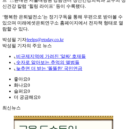
드’ △윤대현 서울대병원 강남센터 정신건강의학과 교수의 정
신건강 칼럼 ‘힐링 라이프’ 등이 수록됐다.
‘행복한 은퇴발전소’는 정기구독을 통해 우편으로 받아볼 수
있으며 미래에셋은퇴연구소 홈페이지에서 전자책 형태로 열
람할 수 있다.
박성필 기자
feelps@etoday.co.kr
박성필 기자의 주요 뉴스
⌞
비규제지역에 가려진 '알짜' 호재들
⌞
숫자로 알아보는 추억의 앨범들
⌞
늦추면 더 받는 '똘똘한' 국민연금
좋아요
0
화나요
0
슬퍼요
0
더 궁금해요
0
최신뉴스