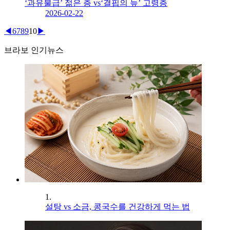
‘과유불급’ 젊은 층 vs‘결핍의 늪’ 고령층
2026-02-22
◀
6
7
8
9
10
▶
브라보 인기뉴스
1.
설탕 vs 소금, 콩국수를 건강하게 먹는 법