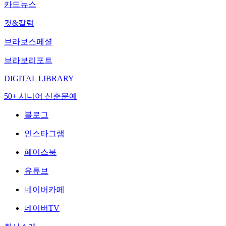
카드뉴스
컷&칼럼
브라보스페셜
브라보리포트
DIGITAL LIBRARY
50+ 시니어 신춘문예
블로그
인스타그램
페이스북
유튜브
네이버카페
네이버TV