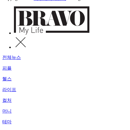
전체뉴스
피플
헬스
라이프
컬처
머니
테마