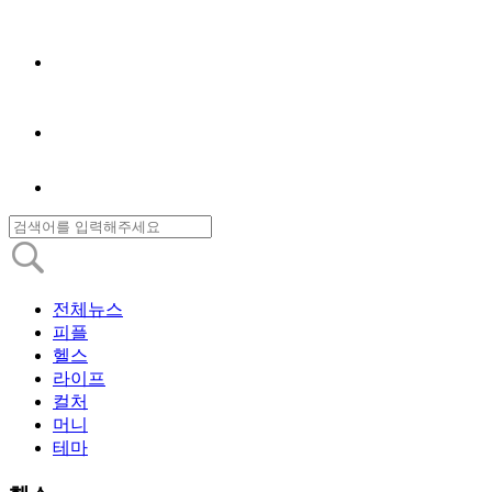
전체뉴스
피플
헬스
라이프
컬처
머니
테마