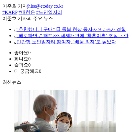
이준호 기자
jhlee@etoday.co.kr
#KARP
#대한은
#노인일자리
이준호 기자의 주요 뉴스
⌞
“추천했더니 구매” 日 돌봄 현장 종사자 91.5%가 경험
⌞
“해로하면 손해?” 8·3 세제개편에 ‘황혼이혼’ 조장 논란
⌞
민간형 노인일자리 참여자, ‘배움 의지’도 높았다
좋아요
0
화나요
0
슬퍼요
0
더 궁금해요
0
최신뉴스