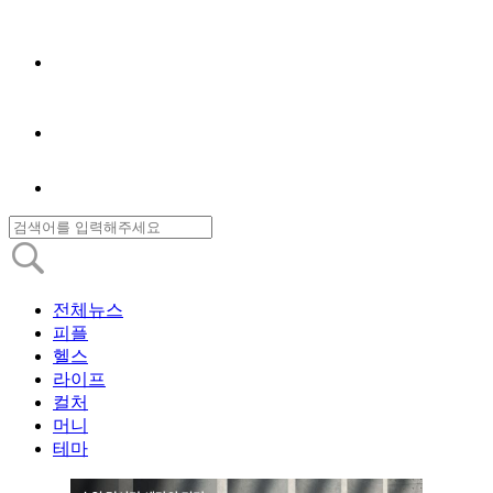
전체뉴스
피플
헬스
라이프
컬처
머니
테마