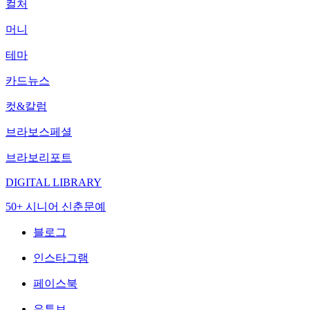
컬처
머니
테마
카드뉴스
컷&칼럼
브라보스페셜
브라보리포트
DIGITAL LIBRARY
50+ 시니어 신춘문예
블로그
인스타그램
페이스북
유튜브