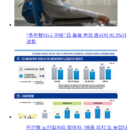
“추천했더니 구매” 日 돌봄 현장 종사자 91.5%가
경험
민간형 노인일자리 참여자, ‘배움 의지’도 높았다