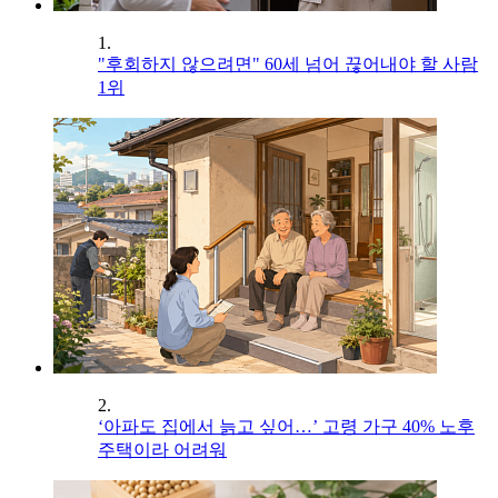
1.
"후회하지 않으려면" 60세 넘어 끊어내야 할 사람
1위
2.
‘아파도 집에서 늙고 싶어…’ 고령 가구 40% 노후
주택이라 어려워