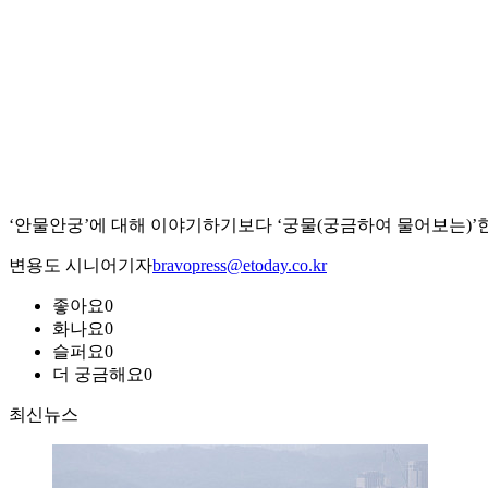
‘안물안궁’에 대해 이야기하기보다 ‘궁물(궁금하여 물어보는)’
변용도 시니어기자
bravopress@etoday.co.kr
좋아요
0
화나요
0
슬퍼요
0
더 궁금해요
0
최신뉴스