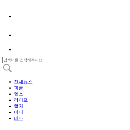
전체뉴스
피플
헬스
라이프
컬처
머니
테마