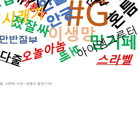
음 그래픽( 사진= 변용도 동년기자)