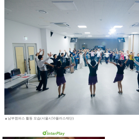
▲남부캠퍼스 활동 모습(서울시50플러스재단)