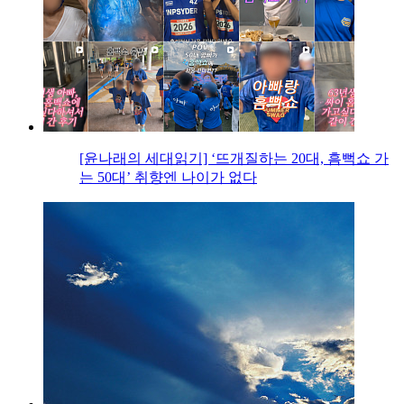
[윤나래의 세대읽기] ‘뜨개질하는 20대, 흠뻑쇼 가
는 50대’ 취향엔 나이가 없다