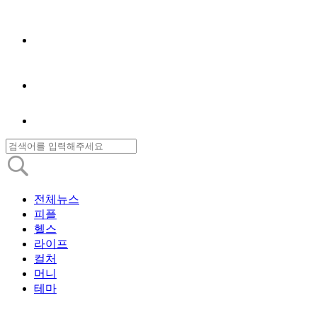
전체뉴스
피플
헬스
라이프
컬처
머니
테마