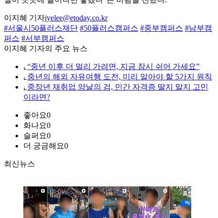
이지혜 기자
jyelee@etoday.co.kr
#서울시50플러스재단
#50플러스캠퍼스
#중부캠퍼스
#남부캠
퍼스
#서부캠퍼스
이지혜 기자의 주요 뉴스
⌞
“중년 이후 더 멀리 가려면, 지금 잠시 쉬어 가세요”
⌞
중년의 해외 자유여행 도전, 미리 알아야 할 5가지 원칙
⌞
중장년 재취업 양날의 검, 민간 자격증 딸지 말지 고민
이라면?
좋아요
0
화나요
0
슬퍼요
0
더 궁금해요
0
최신뉴스