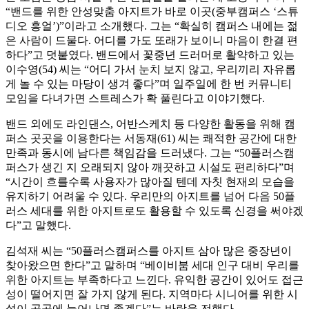
“밴드를 위한 안성맞춤 아지트가 바로 이곳(중부캠퍼스 ‘스튜
디오 흥얼’)”이라고 소개했다. 그는 “확실히 캠퍼스 내에는 젊
은 사람이 드물다. 어디를 가도 또래가 보이니 마음이 한결 편
하다”고 덧붙였다. 밴드에서 꽃중년 드러머로 활약하고 있는
이수영(54) 씨는 “어디 가서 눈치 보지 않고, 우리끼리 자유롭
게 놀 수 있는 마당이 생겨 좋다”며 일주일에 한 번 커뮤니티
모임을 다녀가면 스트레스가 확 풀린다고 이야기했다.
밴드 외에도 라인댄스, 어반스케치 등 다양한 활동을 위해 캠
퍼스 곳곳을 이용한다는 서동재(61) 씨는 쾌적한 공간에 대한
만족과 동시에 남다른 책임감을 드러냈다. 그는 “50플러스캠
퍼스가 생긴 지 오래되지 않아 깨끗하고 시설도 편리하다”며
“시간이 흐를수록 사용자가 많아질 텐데 자칫 현재의 모습을
유지하기 어려울 수 있다. 우리만의 아지트를 넘어 다음 50플
러스 세대를 위한 아지트로도 활용할 수 있도록 신경을 써야겠
다”고 말했다.
김석재 씨는 “50플러스캠퍼스를 아지트 삼아 많은 중장년이
찾아왔으면 한다”고 말하며 “베이비붐 세대 인구 대비 우리를
위한 아지트는 부족하다고 느낀다. 유익한 공간이 있어도 접근
성이 떨어지면 잘 가지 않게 된다. 지역마다 시니어를 위한 시
설이 곳곳에 늘어나면 좋겠다”는 바람을 전했다.