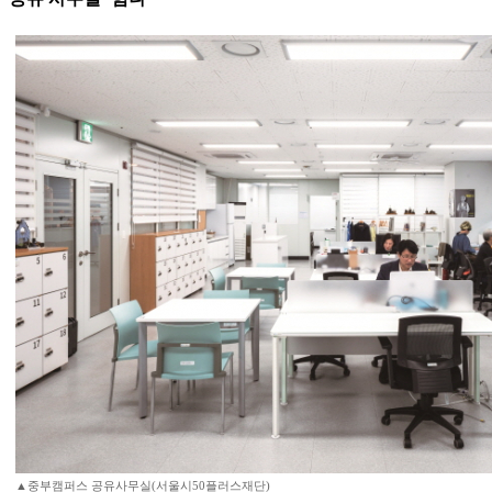
▲중부캠퍼스 공유사무실(서울시50플러스재단)