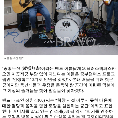
▲종횡무진 밴드
‘종횡무진’(縱橫無盡)이라는 밴드 이름답게 50플러스캠퍼스만
오면 이곳저곳 부담 없이 다닌다는 이들은 중부캠퍼스 프로그
램인 ‘인생학교’ 3기로 인연을 맺었다. 본래 배움을 위해 찾은
곳이지만 동년배들과 우정을 돈독히 할 공간이 마련된 덕분에
그 이상의 즐거움을 찾아 발걸음이 잦아졌다.
밴드 대표인 정환식(60) 씨는 “학창 시절 이루지 못한 배움에
대한 열망과 음악을 향한 로망을 실현하는 공간”이라고 표현
했다. 매니저를 맡고 있는 김석재(58) 씨 역시 “악기를 연주하
는 모임은 방음 시설이 된 연습실을 빌리는 게 고충이다”라며