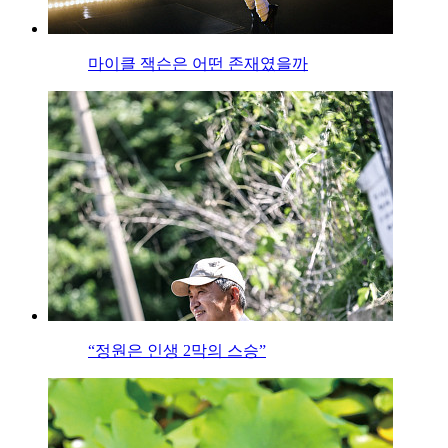
마이클 잭슨은 어떤 존재였을까
“정원은 인생 2막의 스승”