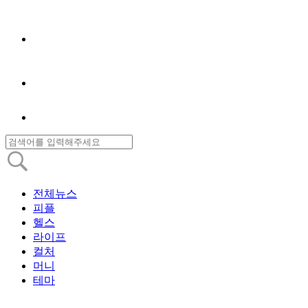
전체뉴스
피플
헬스
라이프
컬처
머니
테마