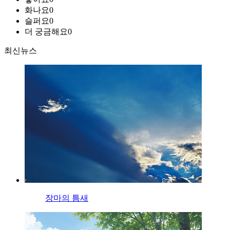
화나요
0
슬퍼요
0
더 궁금해요
0
최신뉴스
장마의 틈새