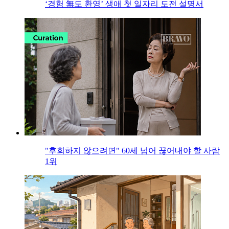
‘경험 無도 환영’ 생애 첫 일자리 도전 설명서
"후회하지 않으려면" 60세 넘어 끊어내야 할 사람
1위