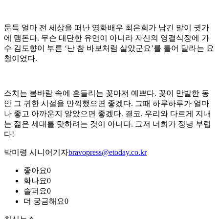
문득 얼마 전 세상을 떠난 영화배우 최은희가 남긴 말이 귓가
에 맴돈다. 무슨 대단한 유언이 아니라 자신의 영결식장에 가
수 김도향이 부른 ‘난 참 바보처럼 살았군요’를 틀어 달라는 요
청이었다.
스치는 봄바람 속에 흔들리는 꽃마저 예쁘다. 꽃이 만발한 동
안 그 귀한 시절을 만끽했으면 좋겠다. 그때 하루하루가 얼마
나 좋고 아까운지 알았으면 좋겠다. 결코, 우리와 다르게 지내
는 젊은 세대를 탓하려는 것이 아니다. 그저 너희가 정녕 부럽
다!
박미령 시니어기자
bravopress@etoday.co.kr
좋아요
0
화나요
0
슬퍼요
0
더 궁금해요
0