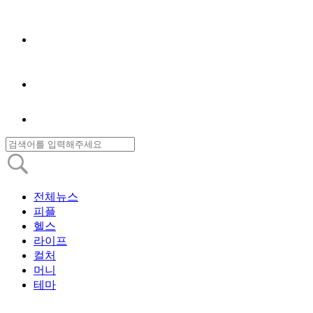
전체뉴스
피플
헬스
라이프
컬처
머니
테마