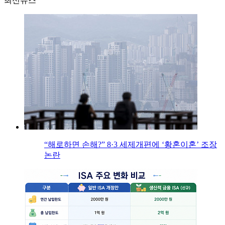
최신뉴스
“해로하면 손해?” 8·3 세제개편에 ‘황혼이혼’ 조장
논란