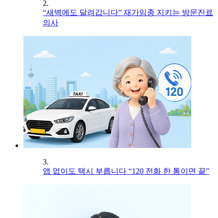
2.
“새벽에도 달려갑니다” 재가임종 지키는 방문진료
의사
3.
앱 없이도 택시 부릅니다 “120 전화 한 통이면 끝”