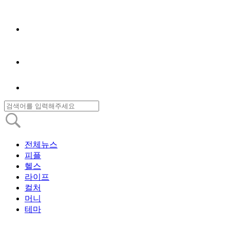
전체뉴스
피플
헬스
라이프
컬처
머니
테마