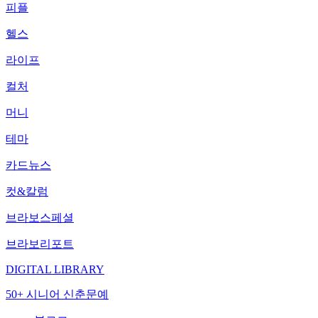
피플
헬스
라이프
컬처
머니
테마
카드뉴스
컷&칼럼
브라보스페셜
브라보리포트
DIGITAL LIBRARY
50+ 시니어 신춘문예