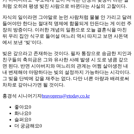
처럼 오히려 평생 빚진 사람으로 바뀐다는 사실의 고찰이다.
자식의 일이라면 그야말로 눈먼 사람처럼 물불 안 가리고 달려
들어야만 한다는 절대적 명제에 함몰되게 만든다는 게 이런 주
장의 방증이다. 이러한 개념의 일환으로 오늘 결혼식을 마친
뒤 우리 집안 식구로 들어설 며느리 역시 따지고 보면 사돈댁
에서 보낸 ‘빚’이다.
빚은 갚으라고 존재하는 것이다. 필자 통장으로 송금한 지인과
친구들의 축의금은 그와 유사한 사례 발생 시 도로 냉큼 갚으
면 된다. 반면 시아버지와 며느리의 관계는 어쩜 살아생전 내
내 변제해야 마땅하다는 빚의 설정까지 가능하다는 시각이다.
그 빚을 단박에 갚을 재주는 없다. 다만 너른 아량과 배려로써
차차로 갚아나가면 될 것이다.
홍경석 시니어기자
bravopress@etoday.co.kr
좋아요
0
화나요
0
슬퍼요
0
더 궁금해요
0