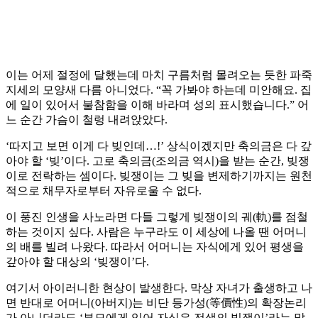
이는 어제 절정에 달했는데 마치 구름처럼 몰려오는 듯한 파죽
지세의 모양새 다름 아니었다. “꼭 가봐야 하는데 미안해요. 집
에 일이 있어서 불참함을 이해 바라며 성의 표시했습니다.” 어
느 순간 가슴이 철렁 내려앉았다.
‘따지고 보면 이게 다 빚인데…!’ 상식이겠지만 축의금은 다 갚
아야 할 ‘빚’이다. 고로 축의금(조의금 역시)을 받는 순간, 빚쟁
이로 전락하는 셈이다. 빚쟁이는 그 빚을 변제하기까지는 원천
적으로 채무자로부터 자유로울 수 없다.
이 풍진 인생을 사노라면 다들 그렇게 빚쟁이의 궤(軌)를 점철
하는 것이지 싶다. 사람은 누구라도 이 세상에 나올 땐 어머니
의 배를 빌려 나왔다. 따라서 어머니는 자식에게 있어 평생을
갚아야 할 대상의 ‘빚쟁이’다.
여기서 아이러니한 현상이 발생한다. 막상 자녀가 출생하고 나
면 반대로 어머니(아버지)는 비단 등가성(等價性)의 확장논리
가 아니더라도 ‘부모에게 있어 자식은 전생의 빚쟁이’라는 말